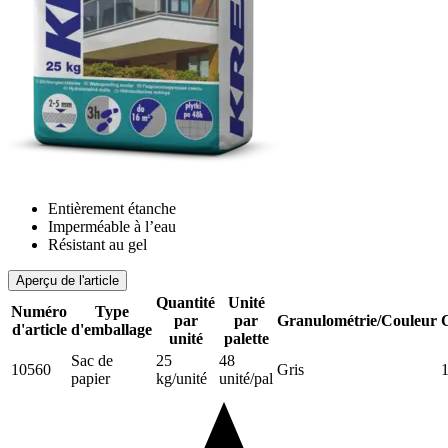
Entièrement étanche
Imperméable à l’eau
Résistant au gel
Aperçu de l'article
Quantité
Unité
Numéro
Type
par
par
Granulométrie/Couleur
d'article
d'emballage
unité
palette
Sac de
25
48
10560
Gris
papier
kg/unité
unité/pal