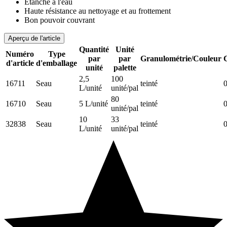
Étanche à l'eau
Haute résistance au nettoyage et au frottement
Bon pouvoir couvrant
Aperçu de l'article
Quantité
Unité
Numéro
Type
par
par
Granulométrie/Couleur
d'article
d'emballage
unité
palette
2,5
100
16711
Seau
teinté
0
L/unité
unité/pal
80
16710
Seau
5 L/unité
teinté
0
unité/pal
10
33
32838
Seau
teinté
0
L/unité
unité/pal