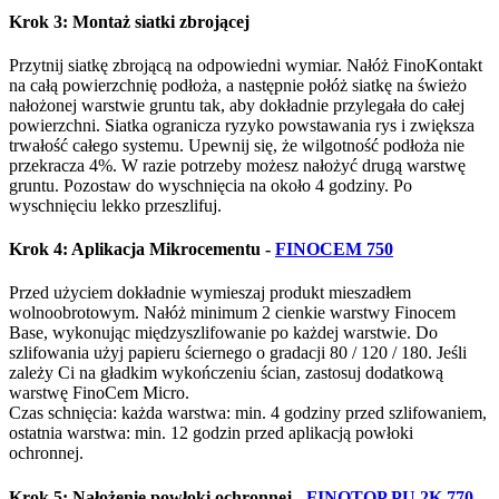
Krok 3: Montaż siatki zbrojącej
Przytnij siatkę zbrojącą na odpowiedni wymiar. Nałóż FinoKontakt
na całą powierzchnię podłoża, a następnie połóż siatkę na świeżo
nałożonej warstwie gruntu tak, aby dokładnie przylegała do całej
powierzchni. Siatka ogranicza ryzyko powstawania rys i zwiększa
trwałość całego systemu. Upewnij się, że wilgotność podłoża nie
przekracza 4%. W razie potrzeby możesz nałożyć drugą warstwę
gruntu. Pozostaw do wyschnięcia na około 4 godziny. Po
wyschnięciu lekko przeszlifuj.
Krok 4: Aplikacja Mikrocementu
-
FINOCEM 750
Przed użyciem dokładnie wymieszaj produkt mieszadłem
wolnoobrotowym. Nałóż minimum 2 cienkie warstwy Finocem
Base, wykonując międzyszlifowanie po każdej warstwie. Do
szlifowania użyj papieru ściernego o gradacji 80 / 120 / 180. Jeśli
zależy Ci na gładkim wykończeniu ścian, zastosuj dodatkową
warstwę FinoCem Micro.
Czas schnięcia: każda warstwa: min. 4 godziny przed szlifowaniem,
ostatnia warstwa: min. 12 godzin przed aplikacją powłoki
ochronnej.
Krok 5: Nałożenie powłoki ochronnej
-
FINOTOP PU 2K 770