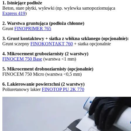
1. Istniejące podłoże
Beton, stare płytki, wylewki (np. wylewka samopoziomująca
Express 419
)
2. Warstwa gruntująca (podłoża chłonne)
Grunt
FINOPRIMER 765
3. Grunt kontaktowy + siatka z włókna szklanego (opcjonalnie):
Grunt sczepny
FINOKONTAKT 760
+ siatka opcjonalnie
4. Mikrocement gruboziarnisty (2 warstwy)
FINOCEM 750 Base
(warstwa <1 mm)
5. Mikrocement drobnoziarnisty (opcjonalnie)
FINOCEM 750 Micro (warstwa <0,5 mm)
6. Lakierowanie powierzchni (2 warstwy)
Poliuretanowy lakier
FINOTOP PU 2K 770