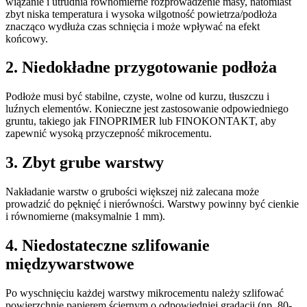
wiązanie i utrudnia równomierne rozprowadzenie masy, natomiast
zbyt niska temperatura i wysoka wilgotność powietrza/podłoża
znacząco wydłuża czas schnięcia i może wpływać na efekt
końcowy.
2. Niedokładne przygotowanie podłoża
Podłoże musi być stabilne, czyste, wolne od kurzu, tłuszczu i
luźnych elementów. Konieczne jest zastosowanie odpowiedniego
gruntu, takiego jak FINOPRIMER lub FINOKONTAKT, aby
zapewnić wysoką przyczepność mikrocementu.
3. Zbyt grube warstwy
Nakładanie warstw o grubości większej niż zalecana może
prowadzić do pęknięć i nierówności. Warstwy powinny być cienkie
i równomierne (maksymalnie 1 mm).
4. Niedostateczne szlifowanie
międzywarstwowe
Po wyschnięciu każdej warstwy mikrocementu należy szlifować
powierzchnię papierem ściernym o odpowiedniej gradacji (np. 80-