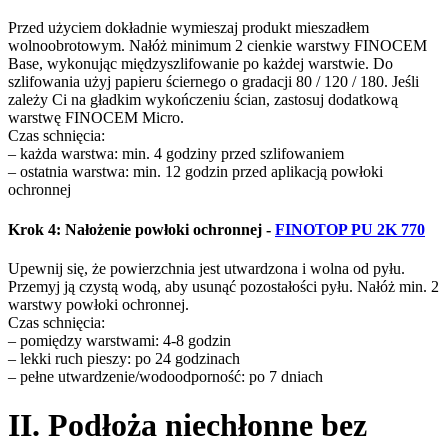
Przed użyciem dokładnie wymieszaj produkt mieszadłem
wolnoobrotowym. Nałóż minimum 2 cienkie warstwy FINOCEM
Base, wykonując międzyszlifowanie po każdej warstwie. Do
szlifowania użyj papieru ściernego o gradacji 80 / 120 / 180. Jeśli
zależy Ci na gładkim wykończeniu ścian, zastosuj dodatkową
warstwę FINOCEM Micro.
Czas schnięcia:
– każda warstwa: min. 4 godziny przed szlifowaniem
– ostatnia warstwa: min. 12 godzin przed aplikacją powłoki
ochronnej
Krok 4: Nałożenie powłoki ochronnej
-
FINOTOP PU 2K 770
Upewnij się, że powierzchnia jest utwardzona i wolna od pyłu.
Przemyj ją czystą wodą, aby usunąć pozostałości pyłu. Nałóż min. 2
warstwy powłoki ochronnej.
Czas schnięcia:
– pomiędzy warstwami: 4-8 godzin
– lekki ruch pieszy: po 24 godzinach
– pełne utwardzenie/wodoodporność: po 7 dniach
II. Podłoża niechłonne bez