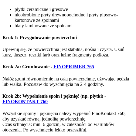
płytki ceramiczne i gresowe
nieobrobione płyty drewnopochodne i płyty gipsowo-
kartonowe ze spoinami
blaty laminowane ze spoinami
Krok 1: Przygotowanie powierzchni
Upewnij się, że powierzchnia jest stabilna, nośna i czysta. Usuń
kurz, tłuszcz, resztki farb oraz luźne fragmenty podłoża.
Krok 2a: Gruntowanie
-
FINOPRIMER 765
Nałóż grunt równomiernie na całą powierzchnię, używając pędzla
lub wałka. Pozostaw do wyschnięcia na 2-4 godziny.
Krok 2b: Wypełnienie spoin i pęknięć (np. płytki)
-
FINOKONTAKT 760
Wszystkie spoiny i pęknięcia należy wypełnić FinoKontakt 760,
aby uzyskać równą, jednolitą powierzchnię.
Czas schnięcia: min. 6 godzin, w zależności od warunków
otoczenia. Po wyschnięciu lekko przeszlifuj.