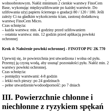
wolnoobrotowym. Nałóż minimum 2 cienkie warstwy FinoCem
Base, wykonując międzyszlifowanie po każdej warstwie. Do
szlifowania użyj papieru ściernego o gradacji 80 / 120 / 180. Jeśli
zależy Ci na gładkim wykończeniu ścian, zastosuj dodatkową
warstwę FinoCem Micro.
Czas schnięcia:
– każda warstwa: min. 4 godziny przed szlifowaniem
– ostatnia warstwa: min. 12 godzin przed aplikacją powłoki
ochronnej
Krok 4: Nałożenie powłoki ochronnej
- FINOTOP PU 2K 770
Upewnij się, że powierzchnia jest utwardzona i wolna od pyłu.
Przemyj ją czystą wodą, aby usunąć pozostałości pyłu. Nałóż min. 2
warstwy powłoki ochronnej.
Czas schnięcia:
– pomiędzy warstwami: 4-8 godzin
– lekki ruch pieszy: po 24 godzinach
– pełne utwardzenie/wodoodporność: po 7 dniach
III. Powierzchnie chłonne i
niechłonne z ryzykiem spękań