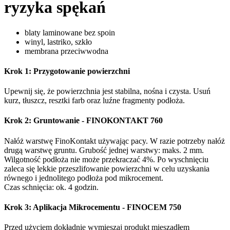
ryzyka spękań
blaty laminowane bez spoin
winyl, lastriko, szkło
membrana przeciwwodna
Krok 1: Przygotowanie powierzchni
Upewnij się, że powierzchnia jest stabilna, nośna i czysta. Usuń
kurz, tłuszcz, resztki farb oraz luźne fragmenty podłoża.
Krok 2: Gruntowanie
- FINOKONTAKT 760
Nałóż warstwę FinoKontakt używając pacy. W razie potrzeby nałóż
drugą warstwę gruntu. Grubość jednej warstwy: maks. 2 mm.
Wilgotność podłoża nie może przekraczać 4%. Po wyschnięciu
zaleca się lekkie przeszlifowanie powierzchni w celu uzyskania
równego i jednolitego podłoża pod mikrocement.
Czas schnięcia: ok. 4 godzin.
Krok 3: Aplikacja Mikrocementu
- FINOCEM 750
Przed użyciem dokładnie wymieszaj produkt mieszadłem