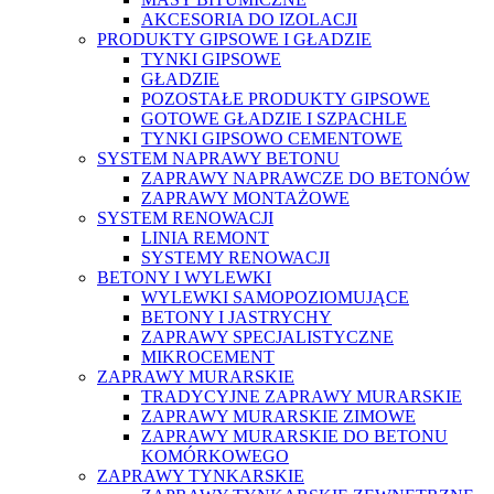
AKCESORIA DO IZOLACJI
PRODUKTY GIPSOWE I GŁADZIE
TYNKI GIPSOWE
GŁADZIE
POZOSTAŁE PRODUKTY GIPSOWE
GOTOWE GŁADZIE I SZPACHLE
TYNKI GIPSOWO CEMENTOWE
SYSTEM NAPRAWY BETONU
ZAPRAWY NAPRAWCZE DO BETONÓW
ZAPRAWY MONTAŻOWE
SYSTEM RENOWACJI
LINIA REMONT
SYSTEMY RENOWACJI
BETONY I WYLEWKI
WYLEWKI SAMOPOZIOMUJĄCE
BETONY I JASTRYCHY
ZAPRAWY SPECJALISTYCZNE
MIKROCEMENT
ZAPRAWY MURARSKIE
TRADYCYJNE ZAPRAWY MURARSKIE
ZAPRAWY MURARSKIE ZIMOWE
ZAPRAWY MURARSKIE DO BETONU
KOMÓRKOWEGO
ZAPRAWY TYNKARSKIE