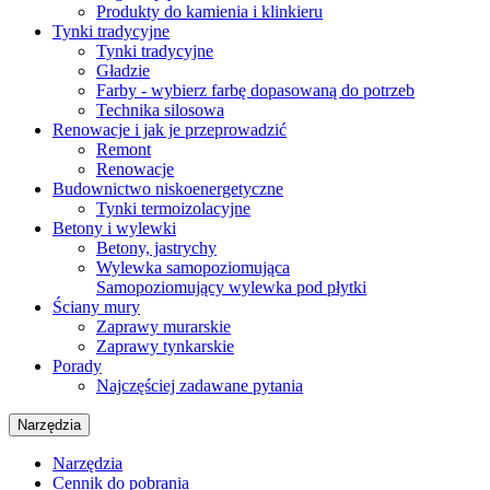
Produkty do kamienia i klinkieru
Tynki tradycyjne
Tynki tradycyjne
Gładzie
Farby - wybierz farbę dopasowaną do potrzeb
Technika silosowa
Renowacje i jak je przeprowadzić
Remont
Renowacje
Budownictwo niskoenergetyczne
Tynki termoizolacyjne
Betony i wylewki
Betony, jastrychy
Wylewka samopoziomująca
Samopoziomujący wylewka pod płytki
Ściany mury
Zaprawy murarskie
Zaprawy tynkarskie
Porady
Najczęściej zadawane pytania
Narzędzia
Narzędzia
Cennik do pobrania