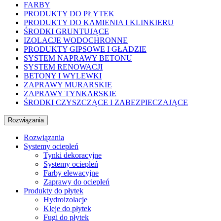
FARBY
PRODUKTY DO PŁYTEK
PRODUKTY DO KAMIENIA I KLINKIERU
ŚRODKI GRUNTUJĄCE
IZOLACJE WODOCHRONNE
PRODUKTY GIPSOWE I GŁADZIE
SYSTEM NAPRAWY BETONU
SYSTEM RENOWACJI
BETONY I WYLEWKI
ZAPRAWY MURARSKIE
ZAPRAWY TYNKARSKIE
ŚRODKI CZYSZCZĄCE I ZABEZPIECZAJĄCE
Rozwiązania
Rozwiązania
Systemy ociepleń
Tynki dekoracyjne
Systemy ociepleń
Farby elewacyjne
Zaprawy do ociepleń
Produkty do płytek
Hydroizolacje
Kleje do płytek
Fugi do płytek