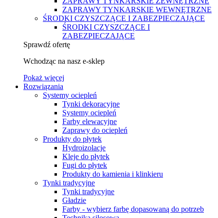
ZAPRAWY TYNKARSKIE ZEWNĘTRZNE
ZAPRAWY TYNKARSKIE WEWNĘTRZNE
ŚRODKI CZYSZCZĄCE I ZABEZPIECZAJĄCE
ŚRODKI CZYSZCZĄCE I
ZABEZPIECZAJĄCE
Sprawdź ofertę
Wchodząc na nasz e-sklep
Pokaż więcej
Rozwiązania
Systemy ociepleń
Tynki dekoracyjne
Systemy ociepleń
Farby elewacyjne
Zaprawy do ociepleń
Produkty do płytek
Hydroizolacje
Kleje do płytek
Fugi do płytek
Produkty do kamienia i klinkieru
Tynki tradycyjne
Tynki tradycyjne
Gładzie
Farby - wybierz farbę dopasowaną do potrzeb
Technika silosowa