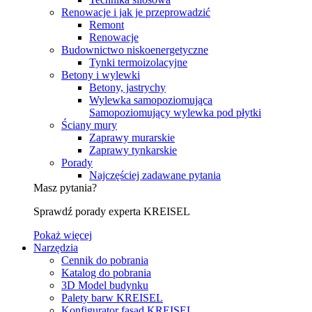
Renowacje i jak je przeprowadzić
Remont
Renowacje
Budownictwo niskoenergetyczne
Tynki termoizolacyjne
Betony i wylewki
Betony, jastrychy
Wylewka samopoziomująca
Samopoziomujący wylewka pod płytki
Ściany mury
Zaprawy murarskie
Zaprawy tynkarskie
Porady
Najczęściej zadawane pytania
Masz pytania?
Sprawdź porady experta KREISEL
Pokaż więcej
Narzędzia
Cennik do pobrania
Katalog do pobrania
3D Model budynku
Palety barw KREISEL
Konfigurator fasad KREISEL