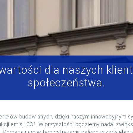
artości dla naszych klien
społeczeństwa.
teriałów budowlanych, dzięki naszym innowacyjnym s
kcji emisji CO². W przyszłości będziemy nadal zwięks
u. Pomaga nam w tym cyfryzacja całego przedsiębiors