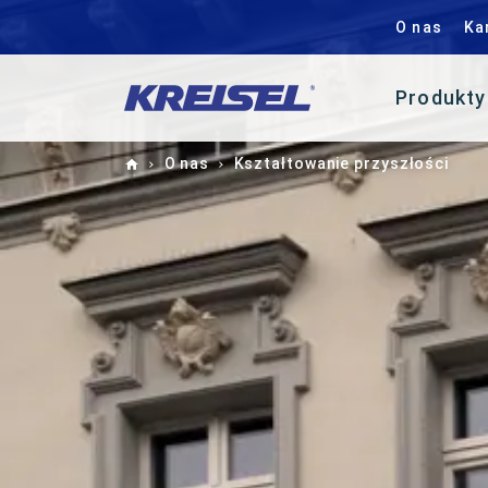
O nas
Ka
Produkty
Home
O nas
Kształtowanie przyszłości