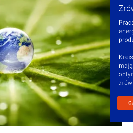
Zró
Prac
ener
prod
Kreis
mają
opty
zrów
C