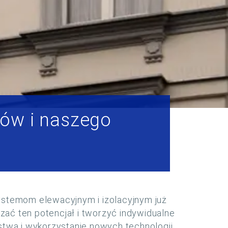
tów i naszego
ystemom elewacyjnym i izolacyjnym już
zać ten potencjał i tworzyć indywidualne
twa i wykorzystanie nowych technologii.