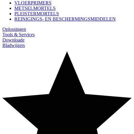
VLOERPRIMERS
METSELMORTELS
PLEISTERMORTELS
REINIGINGS- EN BESCHERMINGSMIDDELEN
Oplossingen
Tools & Services
Downloade
Bladwijzers