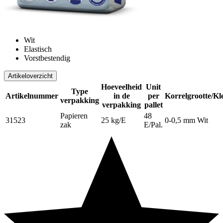
Wit
Elastisch
Vorstbestendig
Artikeloverzicht
Hoeveelheid
Unit
Type
Artikelnummer
in de
per
Korrelgrootte/Kl
verpakking
verpakking
pallet
Papieren
48
31523
25 kg/E
0-0,5 mm Wit
zak
E/Pal.