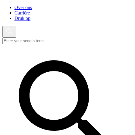
Over ons
Carrière
Druk op