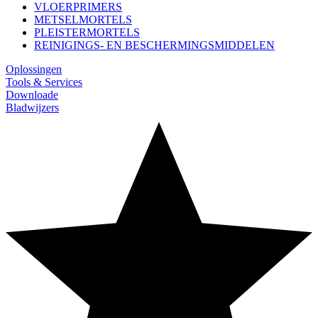
VLOERPRIMERS
METSELMORTELS
PLEISTERMORTELS
REINIGINGS- EN BESCHERMINGSMIDDELEN
Oplossingen
Tools & Services
Downloade
Bladwijzers