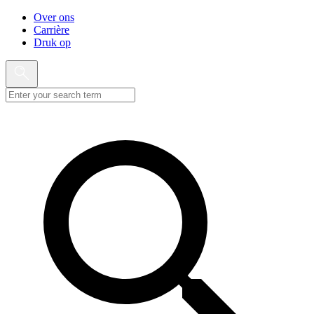
Over ons
Carrière
Druk op