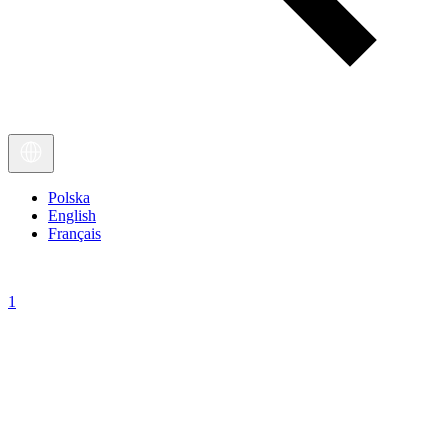
Polska
English
Français
1