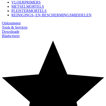
VLOERPRIMERS
METSELMORTELS
PLEISTERMORTELS
REINIGINGS- EN BESCHERMINGSMIDDELEN
Oplossingen
Tools & Services
Downloade
Bladwijzers