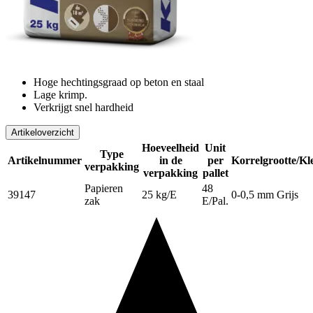
Hoge hechtingsgraad op beton en staal
Lage krimp.
Verkrijgt snel hardheid
Artikeloverzicht
Hoeveelheid
Unit
Type
Artikelnummer
in de
per
Korrelgrootte/Kl
verpakking
verpakking
pallet
Papieren
48
39147
25 kg/E
0-0,5 mm Grijs
zak
E/Pal.