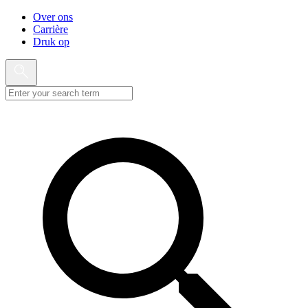
Over ons
Carrière
Druk op