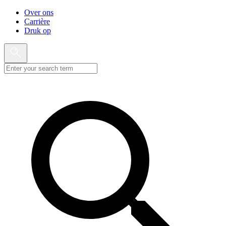
Over ons
Carrière
Druk op