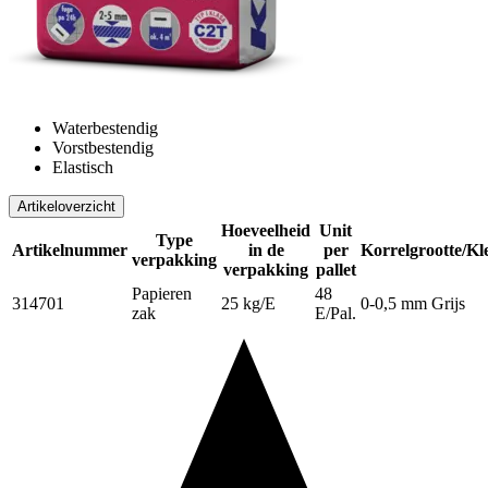
Waterbestendig
Vorstbestendig
Elastisch
Artikeloverzicht
Hoeveelheid
Unit
Type
Artikelnummer
in de
per
Korrelgrootte/Kl
verpakking
verpakking
pallet
Papieren
48
314701
25 kg/E
0-0,5 mm Grijs
zak
E/Pal.