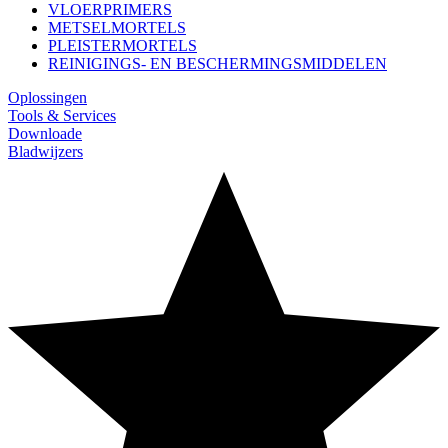
VLOERPRIMERS
METSELMORTELS
PLEISTERMORTELS
REINIGINGS- EN BESCHERMINGSMIDDELEN
Oplossingen
Tools & Services
Downloade
Bladwijzers