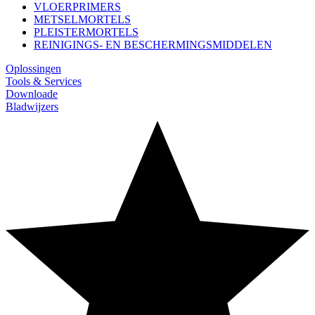
VLOERPRIMERS
METSELMORTELS
PLEISTERMORTELS
REINIGINGS- EN BESCHERMINGSMIDDELEN
Oplossingen
Tools & Services
Downloade
Bladwijzers