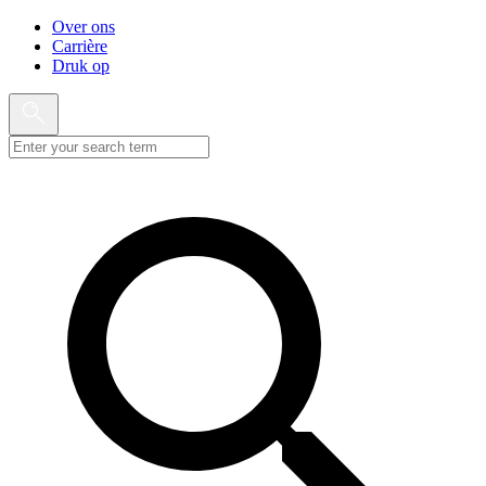
Over ons
Carrière
Druk op