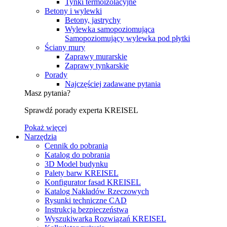
Tynki termoizolacyjne
Betony i wylewki
Betony, jastrychy
Wylewka samopoziomująca
Samopoziomujący wylewka pod płytki
Ściany mury
Zaprawy murarskie
Zaprawy tynkarskie
Porady
Najczęściej zadawane pytania
Masz pytania?
Sprawdź porady experta KREISEL
Pokaż więcej
Narzędzia
Cennik do pobrania
Katalog do pobrania
3D Model budynku
Palety barw KREISEL
Konfigurator fasad KREISEL
Katalog Nakładów Rzeczowych
Rysunki techniczne CAD
Instrukcja bezpieczeństwa
Wyszukiwarka Rozwiązań KREISEL