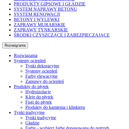
PRODUKTY GIPSOWE I GŁADZIE
SYSTEM NAPRAWY BETONU
SYSTEM RENOWACJI
BETONY I WYLEWKI
ZAPRAWY MURARSKIE
ZAPRAWY TYNKARSKIE
ŚRODKI CZYSZCZĄCE I ZABEZPIECZAJĄCE
Rozwiązania
Rozwiązania
Systemy ociepleń
Tynki dekoracyjne
Systemy ociepleń
Farby elewacyjne
Zaprawy do ociepleń
Produkty do płytek
Hydroizolacje
Kleje do płytek
Fugi do płytek
Produkty do kamienia i klinkieru
Tynki tradycyjne
Tynki tradycyjne
Gładzie
Farby - wybierz farbę dopasowaną do potrzeb