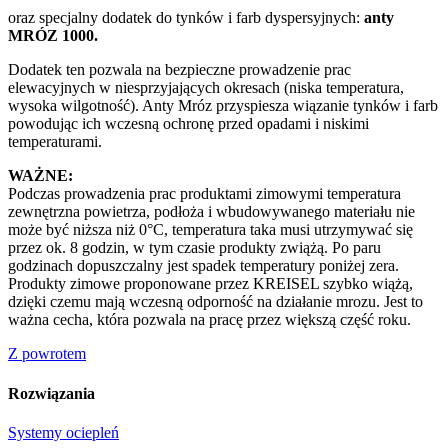
oraz specjalny dodatek do tynków i farb dyspersyjnych:
anty
MRÓZ 1000.
Dodatek ten pozwala na bezpieczne prowadzenie prac
elewacyjnych w niesprzyjających okresach (niska temperatura,
wysoka wilgotność). Anty Mróz przyspiesza wiązanie tynków i farb
powodując ich wczesną ochronę przed opadami i niskimi
temperaturami.
WAŻNE:
Podczas prowadzenia prac produktami zimowymi temperatura
zewnętrzna powietrza, podłoża i wbudowywanego materiału nie
może być niższa niż 0°C, temperatura taka musi utrzymywać się
przez ok. 8 godzin, w tym czasie produkty zwiążą. Po paru
godzinach dopuszczalny jest spadek temperatury poniżej zera.
Produkty zimowe proponowane przez KREISEL szybko wiążą,
dzięki czemu mają wczesną odporność na działanie mrozu. Jest to
ważna cecha, która pozwala na pracę przez większą część roku.
Z powrotem
Rozwiązania
Systemy ociepleń