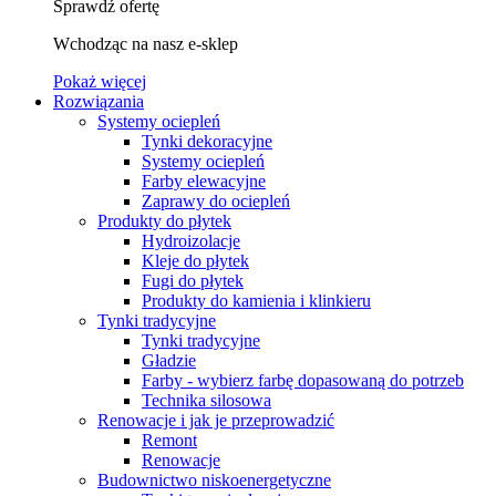
Sprawdź ofertę
Wchodząc na nasz e-sklep
Pokaż więcej
Rozwiązania
Systemy ociepleń
Tynki dekoracyjne
Systemy ociepleń
Farby elewacyjne
Zaprawy do ociepleń
Produkty do płytek
Hydroizolacje
Kleje do płytek
Fugi do płytek
Produkty do kamienia i klinkieru
Tynki tradycyjne
Tynki tradycyjne
Gładzie
Farby - wybierz farbę dopasowaną do potrzeb
Technika silosowa
Renowacje i jak je przeprowadzić
Remont
Renowacje
Budownictwo niskoenergetyczne