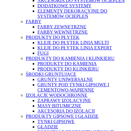
AKCESORIA DO SYSTEMÓW OCIEPLEŃ
DODATKOWE SYSTEMY
ELEMENTY DEKORACYJNE DO
SYSTEMÓW OCIEPLEŃ
FARBY
FARBY ZEWNĘTRZNE
FARBY WEWNĘTRZNE
PRODUKTY DO PŁYTEK
KLEJE DO PŁYTEK LINIA MULTI
KLEJE DO PŁYTEK LINIA EXPERT
FUGI
PRODUKTY DO KAMIENIA I KLINKIERU
PRODUKTY DO KAMIENIA
PRODUKTY DO KLINKIERU
ŚRODKI GRUNTUJĄCE
GRUNTY UNIWERSALNE
GRUNTY POD TYNKI GIPSOWE I
CEMENTOWO-WAPIENNE
IZOLACJE WODOCHRONNE
ZAPRAWY IZOLACYJNE
MASY BITUMICZNE
AKCESORIA DO IZOLACJI
PRODUKTY GIPSOWE I GŁADZIE
TYNKI GIPSOWE
GŁADZIE