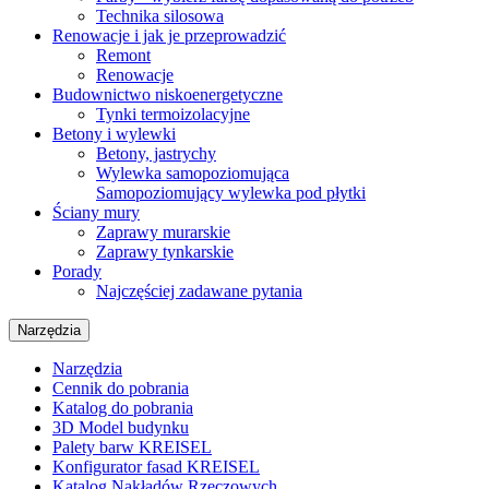
Technika silosowa
Renowacje i jak je przeprowadzić
Remont
Renowacje
Budownictwo niskoenergetyczne
Tynki termoizolacyjne
Betony i wylewki
Betony, jastrychy
Wylewka samopoziomująca
Samopoziomujący wylewka pod płytki
Ściany mury
Zaprawy murarskie
Zaprawy tynkarskie
Porady
Najczęściej zadawane pytania
Narzędzia
Narzędzia
Cennik do pobrania
Katalog do pobrania
3D Model budynku
Palety barw KREISEL
Konfigurator fasad KREISEL
Katalog Nakładów Rzeczowych