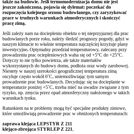
także na budowie. Jeśli termomodernizacja domu nie jest
jeszcze zakończona, pojawia się dylemat: poczekać do
rozpoczęcia kolejnego sezonu budowlanego, czy zaryzykować
prace w trudnych warunkach atmosferycznych i skończyć
pracę zimą.
Jeśli zależy nam na dociepleniu obiektu o tej nieprzyjaznej dla prac
budowlanych porze roku, należy śledzić prognozy pogody, gdyż w
naszym klimacie to właśnie temperatura najczęściej krzyżuje plany
inwestycyjne
.
Optymalny przedział temperaturowy, zalecany przy
prowadzeniu prac ociepleniowych waha się od +5°C do +25°C.
Dotyczy to nie tylko powietrza, ale także materiałów
wykorzystanych do budowy domu, podłoża oraz wody zarobowej.
Niestety w naszej szerokości geograficznej temperatura zimą
oscyluje często wokół 0˚C, uniemożliwiając tym samym
prowadzenie prac budowlanych. Decydując się na docieplanie w
temperaturze poniżej +5˚C, trzeba mieć na uwadze związane z tym
ryzyko, np. zmycia przez opad atmosferyczny nałożonego w takich
warunkach tynku.
Ratunkiem na te problemy mogą być specjalne produkty zimowe,
które umożliwiają prowadzenie prac w obniżonych temperaturach:
zaprawa klejąca LEPSTYR Z 211
klejąco-zbrojąca STYRLEP Z 221
,