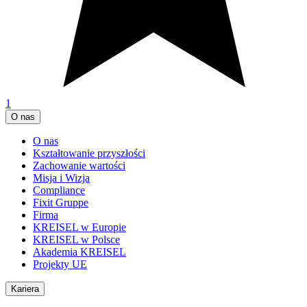
1
O nas
O nas
Kształtowanie przyszłości
Zachowanie wartości
Misja i Wizja
Compliance
Fixit Gruppe
Firma
KREISEL w Europie
KREISEL w Polsce
Akademia KREISEL
Projekty UE
Kariera