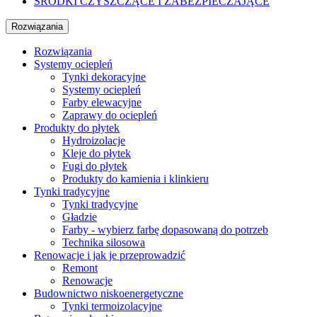
ŚRODKI CZYSZCZĄCE I ZABEZPIECZAJĄCE
Rozwiązania
Rozwiązania
Systemy ociepleń
Tynki dekoracyjne
Systemy ociepleń
Farby elewacyjne
Zaprawy do ociepleń
Produkty do płytek
Hydroizolacje
Kleje do płytek
Fugi do płytek
Produkty do kamienia i klinkieru
Tynki tradycyjne
Tynki tradycyjne
Gładzie
Farby - wybierz farbę dopasowaną do potrzeb
Technika silosowa
Renowacje i jak je przeprowadzić
Remont
Renowacje
Budownictwo niskoenergetyczne
Tynki termoizolacyjne