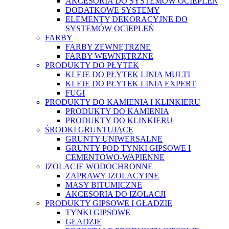
AKCESORIA DO SYSTEMÓW OCIEPLEŃ
DODATKOWE SYSTEMY
ELEMENTY DEKORACYJNE DO
SYSTEMÓW OCIEPLEŃ
FARBY
FARBY ZEWNĘTRZNE
FARBY WEWNĘTRZNE
PRODUKTY DO PŁYTEK
KLEJE DO PŁYTEK LINIA MULTI
KLEJE DO PŁYTEK LINIA EXPERT
FUGI
PRODUKTY DO KAMIENIA I KLINKIERU
PRODUKTY DO KAMIENIA
PRODUKTY DO KLINKIERU
ŚRODKI GRUNTUJĄCE
GRUNTY UNIWERSALNE
GRUNTY POD TYNKI GIPSOWE I
CEMENTOWO-WAPIENNE
IZOLACJE WODOCHRONNE
ZAPRAWY IZOLACYJNE
MASY BITUMICZNE
AKCESORIA DO IZOLACJI
PRODUKTY GIPSOWE I GŁADZIE
TYNKI GIPSOWE
GŁADZIE