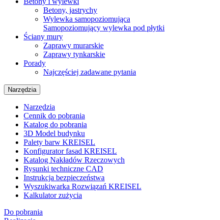
Betony i wylewki
Betony, jastrychy
Wylewka samopoziomująca
Samopoziomujący wylewka pod płytki
Ściany mury
Zaprawy murarskie
Zaprawy tynkarskie
Porady
Najczęściej zadawane pytania
Narzędzia
Narzędzia
Cennik do pobrania
Katalog do pobrania
3D Model budynku
Palety barw KREISEL
Konfigurator fasad KREISEL
Katalog Nakładów Rzeczowych
Rysunki techniczne CAD
Instrukcja bezpieczeństwa
Wyszukiwarka Rozwiązań KREISEL
Kalkulator zużycia
Do pobrania