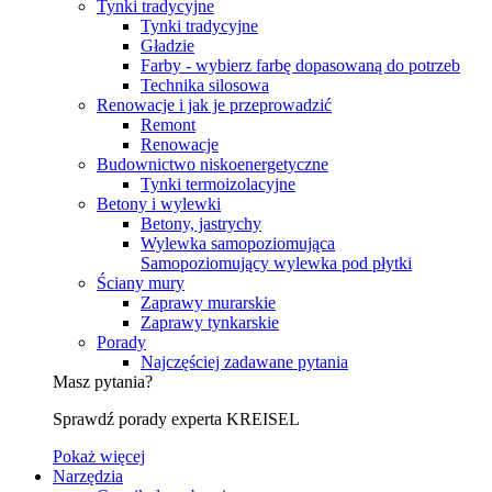
Tynki tradycyjne
Tynki tradycyjne
Gładzie
Farby - wybierz farbę dopasowaną do potrzeb
Technika silosowa
Renowacje i jak je przeprowadzić
Remont
Renowacje
Budownictwo niskoenergetyczne
Tynki termoizolacyjne
Betony i wylewki
Betony, jastrychy
Wylewka samopoziomująca
Samopoziomujący wylewka pod płytki
Ściany mury
Zaprawy murarskie
Zaprawy tynkarskie
Porady
Najczęściej zadawane pytania
Masz pytania?
Sprawdź porady experta KREISEL
Pokaż więcej
Narzędzia