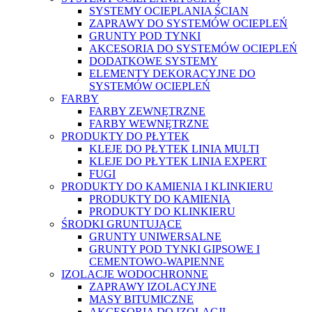
SYSTEMY OCIEPLANIA ŚCIAN
ZAPRAWY DO SYSTEMÓW OCIEPLEŃ
GRUNTY POD TYNKI
AKCESORIA DO SYSTEMÓW OCIEPLEŃ
DODATKOWE SYSTEMY
ELEMENTY DEKORACYJNE DO
SYSTEMÓW OCIEPLEŃ
FARBY
FARBY ZEWNĘTRZNE
FARBY WEWNĘTRZNE
PRODUKTY DO PŁYTEK
KLEJE DO PŁYTEK LINIA MULTI
KLEJE DO PŁYTEK LINIA EXPERT
FUGI
PRODUKTY DO KAMIENIA I KLINKIERU
PRODUKTY DO KAMIENIA
PRODUKTY DO KLINKIERU
ŚRODKI GRUNTUJĄCE
GRUNTY UNIWERSALNE
GRUNTY POD TYNKI GIPSOWE I
CEMENTOWO-WAPIENNE
IZOLACJE WODOCHRONNE
ZAPRAWY IZOLACYJNE
MASY BITUMICZNE
AKCESORIA DO IZOLACJI