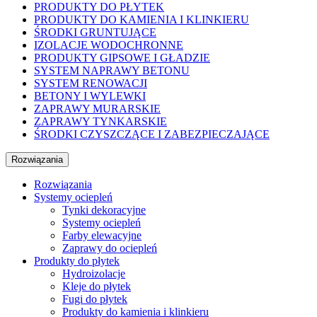
PRODUKTY DO PŁYTEK
PRODUKTY DO KAMIENIA I KLINKIERU
ŚRODKI GRUNTUJĄCE
IZOLACJE WODOCHRONNE
PRODUKTY GIPSOWE I GŁADZIE
SYSTEM NAPRAWY BETONU
SYSTEM RENOWACJI
BETONY I WYLEWKI
ZAPRAWY MURARSKIE
ZAPRAWY TYNKARSKIE
ŚRODKI CZYSZCZĄCE I ZABEZPIECZAJĄCE
Rozwiązania
Rozwiązania
Systemy ociepleń
Tynki dekoracyjne
Systemy ociepleń
Farby elewacyjne
Zaprawy do ociepleń
Produkty do płytek
Hydroizolacje
Kleje do płytek
Fugi do płytek
Produkty do kamienia i klinkieru