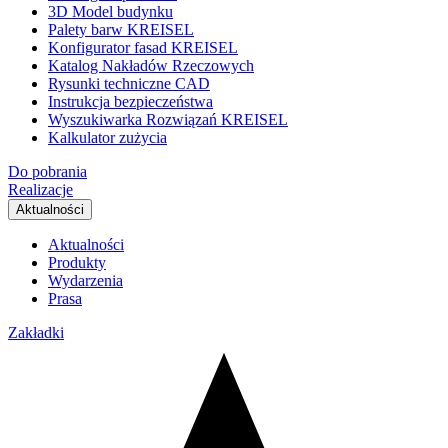
3D Model budynku
Palety barw KREISEL
Konfigurator fasad KREISEL
Katalog Nakładów Rzeczowych
Rysunki techniczne CAD
Instrukcja bezpieczeństwa
Wyszukiwarka Rozwiązań KREISEL
Kalkulator zużycia
Do pobrania
Realizacje
Aktualności
Aktualności
Produkty
Wydarzenia
Prasa
Zakładki