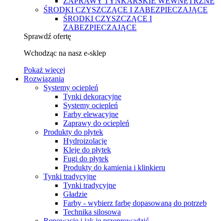
ZAPRAWY TYNKARSKIE WEWNĘTRZNE
ŚRODKI CZYSZCZĄCE I ZABEZPIECZAJĄCE
ŚRODKI CZYSZCZĄCE I
ZABEZPIECZAJĄCE
Sprawdź ofertę
Wchodząc na nasz e-sklep
Pokaż więcej
Rozwiązania
Systemy ociepleń
Tynki dekoracyjne
Systemy ociepleń
Farby elewacyjne
Zaprawy do ociepleń
Produkty do płytek
Hydroizolacje
Kleje do płytek
Fugi do płytek
Produkty do kamienia i klinkieru
Tynki tradycyjne
Tynki tradycyjne
Gładzie
Farby - wybierz farbę dopasowaną do potrzeb
Technika silosowa
Renowacje i jak je przeprowadzić