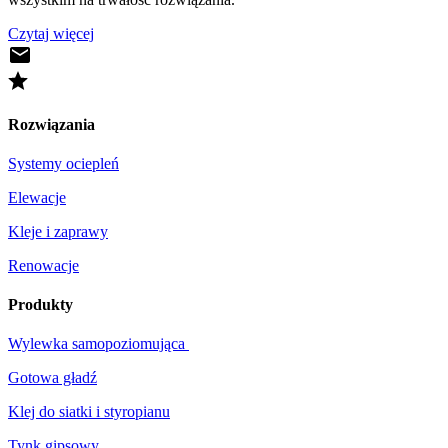
Czytaj więcej
Rozwiązania
Systemy ociepleń
Elewacje
Kleje i zaprawy
Renowacje
Produkty
Wylewka samopoziomująca
Gotowa gładź
Klej do siatki i styropianu
Tynk gipsowy