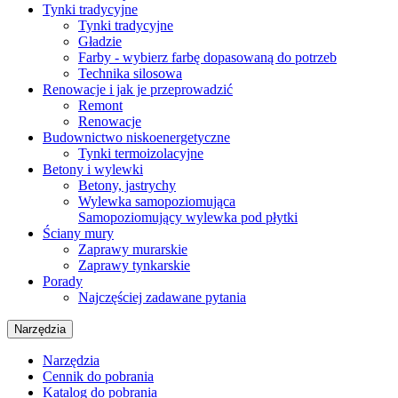
Tynki tradycyjne
Tynki tradycyjne
Gładzie
Farby - wybierz farbę dopasowaną do potrzeb
Technika silosowa
Renowacje i jak je przeprowadzić
Remont
Renowacje
Budownictwo niskoenergetyczne
Tynki termoizolacyjne
Betony i wylewki
Betony, jastrychy
Wylewka samopoziomująca
Samopoziomujący wylewka pod płytki
Ściany mury
Zaprawy murarskie
Zaprawy tynkarskie
Porady
Najczęściej zadawane pytania
Narzędzia
Narzędzia
Cennik do pobrania
Katalog do pobrania