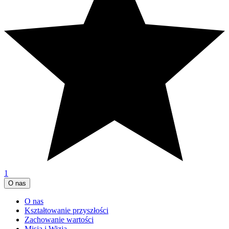
1
O nas
O nas
Kształtowanie przyszłości
Zachowanie wartości
Misja i Wizja