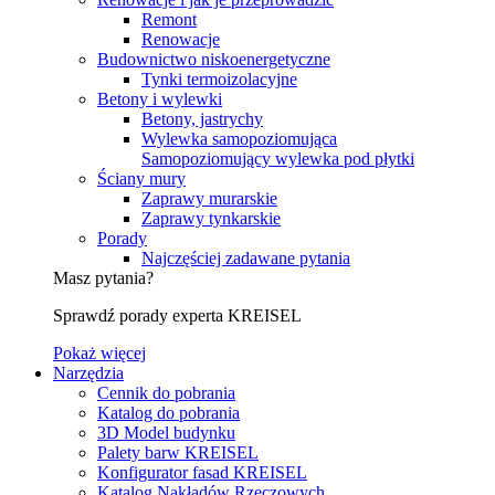
Remont
Renowacje
Budownictwo niskoenergetyczne
Tynki termoizolacyjne
Betony i wylewki
Betony, jastrychy
Wylewka samopoziomująca
Samopoziomujący wylewka pod płytki
Ściany mury
Zaprawy murarskie
Zaprawy tynkarskie
Porady
Najczęściej zadawane pytania
Masz pytania?
Sprawdź porady experta KREISEL
Pokaż więcej
Narzędzia
Cennik do pobrania
Katalog do pobrania
3D Model budynku
Palety barw KREISEL
Konfigurator fasad KREISEL
Katalog Nakładów Rzeczowych