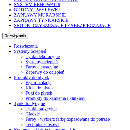
SYSTEM RENOWACJI
BETONY I WYLEWKI
ZAPRAWY MURARSKIE
ZAPRAWY TYNKARSKIE
ŚRODKI CZYSZCZĄCE I ZABEZPIECZAJĄCE
Rozwiązania
Rozwiązania
Systemy ociepleń
Tynki dekoracyjne
Systemy ociepleń
Farby elewacyjne
Zaprawy do ociepleń
Produkty do płytek
Hydroizolacje
Kleje do płytek
Fugi do płytek
Produkty do kamienia i klinkieru
Tynki tradycyjne
Tynki tradycyjne
Gładzie
Farby - wybierz farbę dopasowaną do potrzeb
Technika silosowa
Renowacje i jak je przeprowadzić