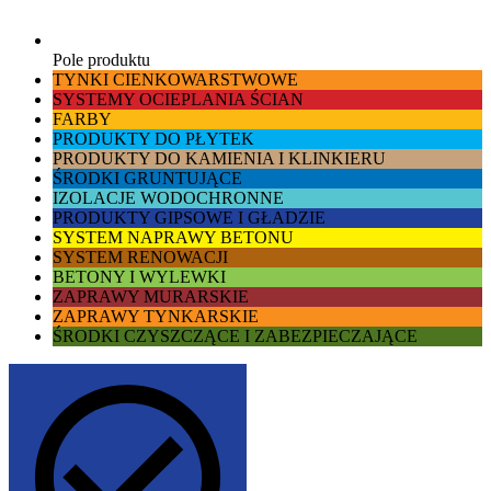
Pole produktu
TYNKI CIENKOWARSTWOWE
SYSTEMY OCIEPLANIA ŚCIAN
FARBY
PRODUKTY DO PŁYTEK
PRODUKTY DO KAMIENIA I KLINKIERU
ŚRODKI GRUNTUJĄCE
IZOLACJE WODOCHRONNE
PRODUKTY GIPSOWE I GŁADZIE
SYSTEM NAPRAWY BETONU
SYSTEM RENOWACJI
BETONY I WYLEWKI
ZAPRAWY MURARSKIE
ZAPRAWY TYNKARSKIE
ŚRODKI CZYSZCZĄCE I ZABEZPIECZAJĄCE