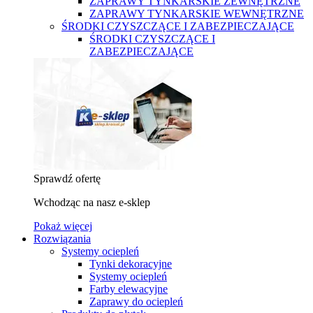
ZAPRAWY TYNKARSKIE ZEWNĘTRZNE
ZAPRAWY TYNKARSKIE WEWNĘTRZNE
ŚRODKI CZYSZCZĄCE I ZABEZPIECZAJĄCE
ŚRODKI CZYSZCZĄCE I
ZABEZPIECZAJĄCE
Sprawdź ofertę
Wchodząc na nasz e-sklep
Pokaż więcej
Rozwiązania
Systemy ociepleń
Tynki dekoracyjne
Systemy ociepleń
Farby elewacyjne
Zaprawy do ociepleń