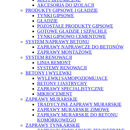
AKCESORIA DO IZOLACJI
PRODUKTY GIPSOWE I GŁADZIE
TYNKI GIPSOWE
GŁADZIE
POZOSTAŁE PRODUKTY GIPSOWE
GOTOWE GŁADZIE I SZPACHLE
TYNKI GIPSOWO CEMENTOWE
SYSTEM NAPRAWY BETONU
ZAPRAWY NAPRAWCZE DO BETONÓW
ZAPRAWY MONTAŻOWE
SYSTEM RENOWACJI
LINIA REMONT
SYSTEMY RENOWACJI
BETONY I WYLEWKI
WYLEWKI SAMOPOZIOMUJĄCE
BETONY I JASTRYCHY
ZAPRAWY SPECJALISTYCZNE
MIKROCEMENT
ZAPRAWY MURARSKIE
TRADYCYJNE ZAPRAWY MURARSKIE
ZAPRAWY MURARSKIE ZIMOWE
ZAPRAWY MURARSKIE DO BETONU
KOMÓRKOWEGO
ZAPRAWY TYNKARSKIE