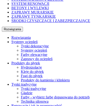
SYSTEM RENOWACJI
BETONY I WYLEWKI
ZAPRAWY MURARSKIE
ZAPRAWY TYNKARSKIE
ŚRODKI CZYSZCZĄCE I ZABEZPIECZAJĄCE
Rozwiązania
Rozwiązania
Systemy ociepleń
Tynki dekoracyjne
Systemy ociepleń
Farby elewacyjne
Zaprawy do ociepleń
Produkty do płytek
Hydroizolacje
Kleje do płytek
Fugi do płytek
Produkty do kamienia i klinkieru
Tynki tradycyjne
Tynki tradycyjne
Gładzie
Farby - wybierz farbę dopasowaną do potrzeb
Technika silosowa
Renowacje i jak je przeprowadzić