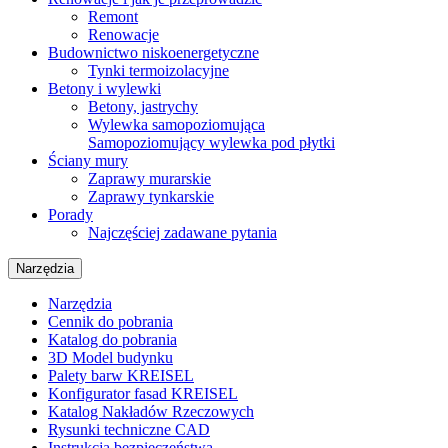
Remont
Renowacje
Budownictwo niskoenergetyczne
Tynki termoizolacyjne
Betony i wylewki
Betony, jastrychy
Wylewka samopoziomująca
Samopoziomujący wylewka pod płytki
Ściany mury
Zaprawy murarskie
Zaprawy tynkarskie
Porady
Najczęściej zadawane pytania
Narzędzia
Narzędzia
Cennik do pobrania
Katalog do pobrania
3D Model budynku
Palety barw KREISEL
Konfigurator fasad KREISEL
Katalog Nakładów Rzeczowych
Rysunki techniczne CAD
Instrukcja bezpieczeństwa