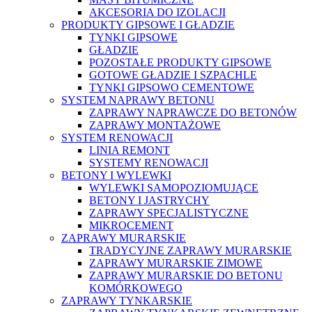
AKCESORIA DO IZOLACJI
PRODUKTY GIPSOWE I GŁADZIE
TYNKI GIPSOWE
GŁADZIE
POZOSTAŁE PRODUKTY GIPSOWE
GOTOWE GŁADZIE I SZPACHLE
TYNKI GIPSOWO CEMENTOWE
SYSTEM NAPRAWY BETONU
ZAPRAWY NAPRAWCZE DO BETONÓW
ZAPRAWY MONTAŻOWE
SYSTEM RENOWACJI
LINIA REMONT
SYSTEMY RENOWACJI
BETONY I WYLEWKI
WYLEWKI SAMOPOZIOMUJĄCE
BETONY I JASTRYCHY
ZAPRAWY SPECJALISTYCZNE
MIKROCEMENT
ZAPRAWY MURARSKIE
TRADYCYJNE ZAPRAWY MURARSKIE
ZAPRAWY MURARSKIE ZIMOWE
ZAPRAWY MURARSKIE DO BETONU
KOMÓRKOWEGO
ZAPRAWY TYNKARSKIE