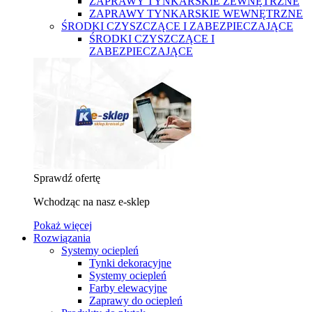
ZAPRAWY TYNKARSKIE ZEWNĘTRZNE
ZAPRAWY TYNKARSKIE WEWNĘTRZNE
ŚRODKI CZYSZCZĄCE I ZABEZPIECZAJĄCE
ŚRODKI CZYSZCZĄCE I
ZABEZPIECZAJĄCE
Sprawdź ofertę
Wchodząc na nasz e-sklep
Pokaż więcej
Rozwiązania
Systemy ociepleń
Tynki dekoracyjne
Systemy ociepleń
Farby elewacyjne
Zaprawy do ociepleń