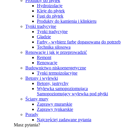
Produkty do płytek
Hydroizolacje
Kleje do płytek
Fugi do płytek
Produkty do kamienia i klinkieru
Tynki tradycyjne
Tynki tradycyjne
Gładzie
Farby - wybierz farbę dopasowaną do potrzeb
Technika silosowa
Renowacje i jak je przeprowadzić
Remont
Renowacje
Budownictwo niskoenergetyczne
Tynki termoizolacyjne
Betony i wylewki
Betony, jastrychy
Wylewka samopoziomująca
Samopoziomujący wylewka pod płytki
Ściany mury
Zaprawy murarskie
Zaprawy tynkarskie
Porady
Najczęściej zadawane pytania
Masz pytania?