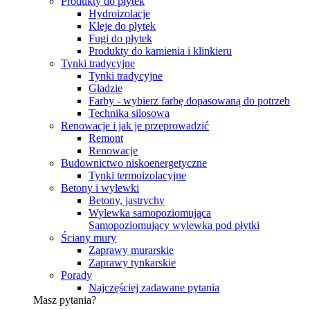
Produkty do płytek
Hydroizolacje
Kleje do płytek
Fugi do płytek
Produkty do kamienia i klinkieru
Tynki tradycyjne
Tynki tradycyjne
Gładzie
Farby - wybierz farbę dopasowaną do potrzeb
Technika silosowa
Renowacje i jak je przeprowadzić
Remont
Renowacje
Budownictwo niskoenergetyczne
Tynki termoizolacyjne
Betony i wylewki
Betony, jastrychy
Wylewka samopoziomująca
Samopoziomujący wylewka pod płytki
Ściany mury
Zaprawy murarskie
Zaprawy tynkarskie
Porady
Najczęściej zadawane pytania
Masz pytania?