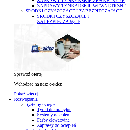
ZAPRAWY TYNKARSKIE ZEWNĘTRZNE
ZAPRAWY TYNKARSKIE WEWNĘTRZNE
ŚRODKI CZYSZCZĄCE I ZABEZPIECZAJĄCE
ŚRODKI CZYSZCZĄCE I
ZABEZPIECZAJĄCE
Sprawdź ofertę
Wchodząc na nasz e-sklep
Pokaż więcej
Rozwiązania
Systemy ociepleń
Tynki dekoracyjne
Systemy ociepleń
Farby elewacyjne
Zaprawy do ociepleń