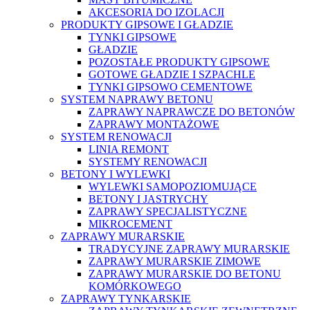
AKCESORIA DO IZOLACJI
PRODUKTY GIPSOWE I GŁADZIE
TYNKI GIPSOWE
GŁADZIE
POZOSTAŁE PRODUKTY GIPSOWE
GOTOWE GŁADZIE I SZPACHLE
TYNKI GIPSOWO CEMENTOWE
SYSTEM NAPRAWY BETONU
ZAPRAWY NAPRAWCZE DO BETONÓW
ZAPRAWY MONTAŻOWE
SYSTEM RENOWACJI
LINIA REMONT
SYSTEMY RENOWACJI
BETONY I WYLEWKI
WYLEWKI SAMOPOZIOMUJĄCE
BETONY I JASTRYCHY
ZAPRAWY SPECJALISTYCZNE
MIKROCEMENT
ZAPRAWY MURARSKIE
TRADYCYJNE ZAPRAWY MURARSKIE
ZAPRAWY MURARSKIE ZIMOWE
ZAPRAWY MURARSKIE DO BETONU
KOMÓRKOWEGO
ZAPRAWY TYNKARSKIE