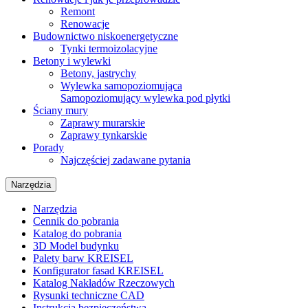
Remont
Renowacje
Budownictwo niskoenergetyczne
Tynki termoizolacyjne
Betony i wylewki
Betony, jastrychy
Wylewka samopoziomująca
Samopoziomujący wylewka pod płytki
Ściany mury
Zaprawy murarskie
Zaprawy tynkarskie
Porady
Najczęściej zadawane pytania
Narzędzia
Narzędzia
Cennik do pobrania
Katalog do pobrania
3D Model budynku
Palety barw KREISEL
Konfigurator fasad KREISEL
Katalog Nakładów Rzeczowych
Rysunki techniczne CAD
Instrukcja bezpieczeństwa