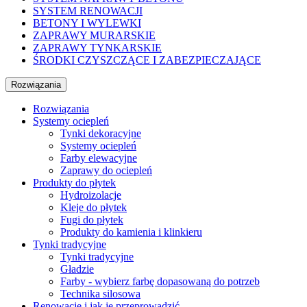
SYSTEM RENOWACJI
BETONY I WYLEWKI
ZAPRAWY MURARSKIE
ZAPRAWY TYNKARSKIE
ŚRODKI CZYSZCZĄCE I ZABEZPIECZAJĄCE
Rozwiązania
Rozwiązania
Systemy ociepleń
Tynki dekoracyjne
Systemy ociepleń
Farby elewacyjne
Zaprawy do ociepleń
Produkty do płytek
Hydroizolacje
Kleje do płytek
Fugi do płytek
Produkty do kamienia i klinkieru
Tynki tradycyjne
Tynki tradycyjne
Gładzie
Farby - wybierz farbę dopasowaną do potrzeb
Technika silosowa
Renowacje i jak je przeprowadzić