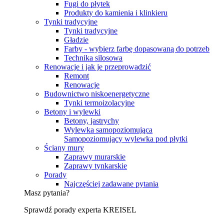
Fugi do płytek
Produkty do kamienia i klinkieru
Tynki tradycyjne
Tynki tradycyjne
Gładzie
Farby - wybierz farbę dopasowaną do potrzeb
Technika silosowa
Renowacje i jak je przeprowadzić
Remont
Renowacje
Budownictwo niskoenergetyczne
Tynki termoizolacyjne
Betony i wylewki
Betony, jastrychy
Wylewka samopoziomująca
Samopoziomujący wylewka pod płytki
Ściany mury
Zaprawy murarskie
Zaprawy tynkarskie
Porady
Najczęściej zadawane pytania
Masz pytania?
Sprawdź porady experta KREISEL