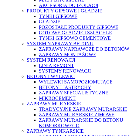
AKCESORIA DO IZOLACJI
PRODUKTY GIPSOWE I GŁADZIE
TYNKI GIPSOWE
GŁADZIE
POZOSTAŁE PRODUKTY GIPSOWE
GOTOWE GŁADZIE I SZPACHLE
TYNKI GIPSOWO CEMENTOWE
SYSTEM NAPRAWY BETONU
ZAPRAWY NAPRAWCZE DO BETONÓW
ZAPRAWY MONTAŻOWE
SYSTEM RENOWACJI
LINIA REMONT
SYSTEMY RENOWACJI
BETONY I WYLEWKI
WYLEWKI SAMOPOZIOMUJĄCE
BETONY I JASTRYCHY
ZAPRAWY SPECJALISTYCZNE
MIKROCEMENT
ZAPRAWY MURARSKIE
TRADYCYJNE ZAPRAWY MURARSKIE
ZAPRAWY MURARSKIE ZIMOWE
ZAPRAWY MURARSKIE DO BETONU
KOMÓRKOWEGO
ZAPRAWY TYNKARSKIE