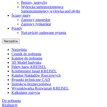
Betony, jastrychy
Wylewka samopoziomująca
Samopoziomujący wylewka pod płytki
Ściany mury
Zaprawy murarskie
Zaprawy tynkarskie
Porady
Najczęściej zadawane pytania
Narzędzia
Narzędzia
Cennik do pobrania
Katalog do pobrania
3D Model budynku
Palety barw KREISEL
Konfigurator fasad KREISEL
Katalog Nakładów Rzeczowych
Rysunki techniczne CAD
Instrukcja bezpieczeństwa
Wyszukiwarka Rozwiązań KREISEL
Kalkulator zużycia
Do pobrania
Realizacje