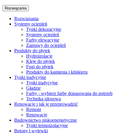
Rozwiązania
Rozwiązania
Systemy ociepleń
Tynki dekoracyjne
Systemy ociepleń
Farby elewacyjne
Zaprawy do ociepleń
Produkty do płytek
Hydroizolacje
Kleje do płytek
Fugi do płytek
Produkty do kamienia i klinkieru
Tynki tradycyjne
Tynki tradycyjne
Gładzie
Farby - wybierz farbę dopasowaną do potrzeb
Technika silosowa
Renowacje i jak je przeprowadzić
Remont
Renowacje
Budownictwo niskoenergetyczne
Tynki termoizolacyjne
Betony i wylewki