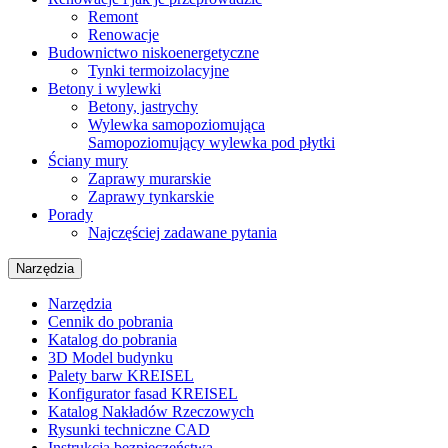
Remont
Renowacje
Budownictwo niskoenergetyczne
Tynki termoizolacyjne
Betony i wylewki
Betony, jastrychy
Wylewka samopoziomująca
Samopoziomujący wylewka pod płytki
Ściany mury
Zaprawy murarskie
Zaprawy tynkarskie
Porady
Najczęściej zadawane pytania
Narzędzia
Narzędzia
Cennik do pobrania
Katalog do pobrania
3D Model budynku
Palety barw KREISEL
Konfigurator fasad KREISEL
Katalog Nakładów Rzeczowych
Rysunki techniczne CAD
Instrukcja bezpieczeństwa