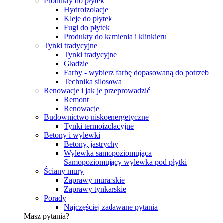
Produkty do płytek
Hydroizolacje
Kleje do płytek
Fugi do płytek
Produkty do kamienia i klinkieru
Tynki tradycyjne
Tynki tradycyjne
Gładzie
Farby - wybierz farbę dopasowaną do potrzeb
Technika silosowa
Renowacje i jak je przeprowadzić
Remont
Renowacje
Budownictwo niskoenergetyczne
Tynki termoizolacyjne
Betony i wylewki
Betony, jastrychy
Wylewka samopoziomująca
Samopoziomujący wylewka pod płytki
Ściany mury
Zaprawy murarskie
Zaprawy tynkarskie
Porady
Najczęściej zadawane pytania
Masz pytania?