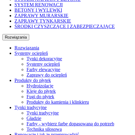
SYSTEM RENOWACJI
BETONY I WYLEWKI
ZAPRAWY MURARSKIE
ZAPRAWY TYNKARSKIE
ŚRODKI CZYSZCZĄCE I ZABEZPIECZAJĄCE
Rozwiązania
Rozwiązania
Systemy ociepleń
Tynki dekoracyjne
Systemy ociepleń
Farby elewacyjne
Zaprawy do ociepleń
Produkty do płytek
Hydroizolacje
Kleje do płytek
Fugi do płytek
Produkty do kamienia i klinkieru
Tynki tradycyjne
Tynki tradycyjne
Gładzie
Farby - wybierz farbę dopasowaną do potrzeb
Technika silosowa
Renowacje i jak je przeprowadzić