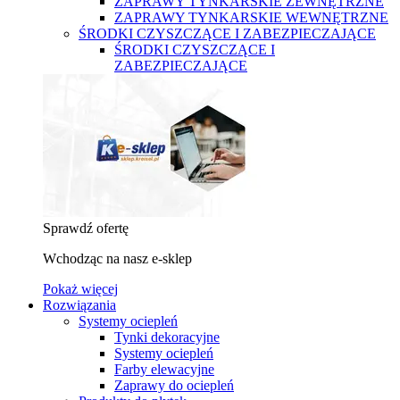
ZAPRAWY TYNKARSKIE ZEWNĘTRZNE
ZAPRAWY TYNKARSKIE WEWNĘTRZNE
ŚRODKI CZYSZCZĄCE I ZABEZPIECZAJĄCE
ŚRODKI CZYSZCZĄCE I
ZABEZPIECZAJĄCE
Sprawdź ofertę
Wchodząc na nasz e-sklep
Pokaż więcej
Rozwiązania
Systemy ociepleń
Tynki dekoracyjne
Systemy ociepleń
Farby elewacyjne
Zaprawy do ociepleń