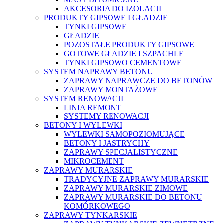
AKCESORIA DO IZOLACJI
PRODUKTY GIPSOWE I GŁADZIE
TYNKI GIPSOWE
GŁADZIE
POZOSTAŁE PRODUKTY GIPSOWE
GOTOWE GŁADZIE I SZPACHLE
TYNKI GIPSOWO CEMENTOWE
SYSTEM NAPRAWY BETONU
ZAPRAWY NAPRAWCZE DO BETONÓW
ZAPRAWY MONTAŻOWE
SYSTEM RENOWACJI
LINIA REMONT
SYSTEMY RENOWACJI
BETONY I WYLEWKI
WYLEWKI SAMOPOZIOMUJĄCE
BETONY I JASTRYCHY
ZAPRAWY SPECJALISTYCZNE
MIKROCEMENT
ZAPRAWY MURARSKIE
TRADYCYJNE ZAPRAWY MURARSKIE
ZAPRAWY MURARSKIE ZIMOWE
ZAPRAWY MURARSKIE DO BETONU
KOMÓRKOWEGO
ZAPRAWY TYNKARSKIE