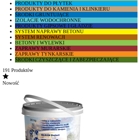
PRODUKTY DO PŁYTEK
PRODUKTY DO KAMIENIA I KLINKIERU
ŚRODKI GRUNTUJĄCE
IZOLACJE WODOCHRONNE
PRODUKTY GIPSOWE I GŁADZIE
SYSTEM NAPRAWY BETONU
SYSTEM RENOWACJI
BETONY I WYLEWKI
ZAPRAWY MURARSKIE
ZAPRAWY TYNKARSKIE
ŚRODKI CZYSZCZĄCE I ZABEZPIECZAJĄCE
191 Produktów
Nowość