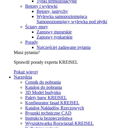
Tynki termoizolacyjne
Betony i wylewki
Betony, jastrychy
Wylewka samopoziomująca
Samopoziomujący wylewka pod płytki
Ściany mury
Zaprawy murarskie
Zaprawy tynkarskie
Porady
Najczęściej zadawane pytania
Masz pytania?
Sprawdź porady experta KREISEL
Pokaż więcej
Narzędzia
Cennik do pobrania
Katalog do pobrania
3D Model budynku
Palety barw KREISEL
Konfigurator fasad KREISEL
Katalog Nakładów Rzeczowych
Rysunki techniczne CAD
Instrukcja bezpieczeństwa
Wyszukiwarka Rozwiązań KREISEL