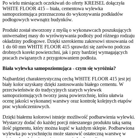
Po wielu miesiącach oczekiwań do oferty KREISEL dołączyła
WHITE FLOOR 415 – biała, cementowa wylewka
samopoziomująca przeznaczona do wykonywania podkładów
podłogowych wewnątrz budynków.
Produkt został stworzony z myślą o wykonawcach poszukujących
uniwersalnej masy do wyrównywania podłoży pod różnego rodzaju
okładziny podłogowe. Dzięki szerokiemu zakresowi stosowania od
1 do 60 mm WHITE FLOOR 415 sprawdzi się zarówno podczas
drobnych korekt powierzchni, jak i przy bardziej wymagających
pracach związanych z przygotowaniem podłoża.
Biała wylewka samopoziomująca - czym się wyróżnia?
Najbardziej charakterystyczną cechą WHITE FLOOR 415 jest jej
biały kolor uzyskany dzięki zastosowaniu białego cementu. W
przeciwieństwie do tradycyjnych szarych wylewek
samopoziomujących tworzy jasną powierzchnię, która ułatwia
ocenę jakości wykonanej warstwy oraz kontrolę kolejnych etapów
prac wykończeniowych.
Dzięki białemu kolorowi istnieje możliwość podbarwienia wylewki.
Wystarczy dodać do każdej porcji mieszanego produktu taką samą
ilość pigmentu, który można kupić w każdym sklepie. Podbarwiona
wylewka po wyschnięciu może stanowić ostateczną warstwę w