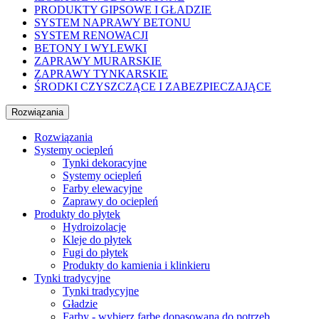
PRODUKTY GIPSOWE I GŁADZIE
SYSTEM NAPRAWY BETONU
SYSTEM RENOWACJI
BETONY I WYLEWKI
ZAPRAWY MURARSKIE
ZAPRAWY TYNKARSKIE
ŚRODKI CZYSZCZĄCE I ZABEZPIECZAJĄCE
Rozwiązania
Rozwiązania
Systemy ociepleń
Tynki dekoracyjne
Systemy ociepleń
Farby elewacyjne
Zaprawy do ociepleń
Produkty do płytek
Hydroizolacje
Kleje do płytek
Fugi do płytek
Produkty do kamienia i klinkieru
Tynki tradycyjne
Tynki tradycyjne
Gładzie
Farby - wybierz farbę dopasowaną do potrzeb