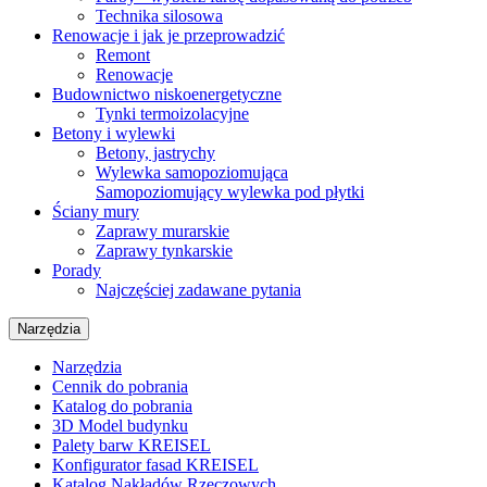
Technika silosowa
Renowacje i jak je przeprowadzić
Remont
Renowacje
Budownictwo niskoenergetyczne
Tynki termoizolacyjne
Betony i wylewki
Betony, jastrychy
Wylewka samopoziomująca
Samopoziomujący wylewka pod płytki
Ściany mury
Zaprawy murarskie
Zaprawy tynkarskie
Porady
Najczęściej zadawane pytania
Narzędzia
Narzędzia
Cennik do pobrania
Katalog do pobrania
3D Model budynku
Palety barw KREISEL
Konfigurator fasad KREISEL
Katalog Nakładów Rzeczowych