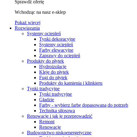
Sprawdź ofertę
Wchodząc na nasz e-sklep
Pokaż więcej
Rozwiązania
Systemy ociepleń
Tynki dekoracyjne
Systemy ociepleń
Farby elewacyjne
Zaprawy do ociepleń
Produkty do płytek
Hydroizolacje
Kleje do płytek
Fugi do płytek
Produkty do kamienia i klinkieru
Tynki tradycyjne
Tynki tradycyjne
Gładzie
Farby - wybierz farbę dopasowaną do potrzeb
Technika silosowa
Renowacje i jak je przeprowadzić
Remont
Renowacje
Budownictwo niskoenergetyczne