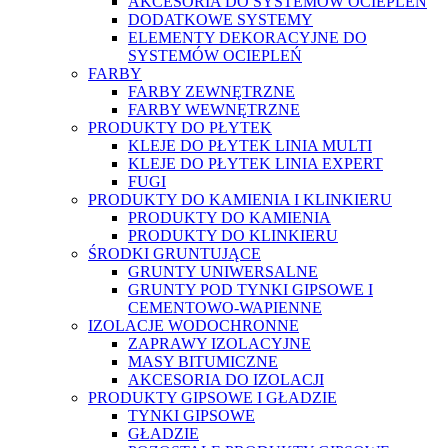
AKCESORIA DO SYSTEMÓW OCIEPLEŃ
DODATKOWE SYSTEMY
ELEMENTY DEKORACYJNE DO
SYSTEMÓW OCIEPLEŃ
FARBY
FARBY ZEWNĘTRZNE
FARBY WEWNĘTRZNE
PRODUKTY DO PŁYTEK
KLEJE DO PŁYTEK LINIA MULTI
KLEJE DO PŁYTEK LINIA EXPERT
FUGI
PRODUKTY DO KAMIENIA I KLINKIERU
PRODUKTY DO KAMIENIA
PRODUKTY DO KLINKIERU
ŚRODKI GRUNTUJĄCE
GRUNTY UNIWERSALNE
GRUNTY POD TYNKI GIPSOWE I
CEMENTOWO-WAPIENNE
IZOLACJE WODOCHRONNE
ZAPRAWY IZOLACYJNE
MASY BITUMICZNE
AKCESORIA DO IZOLACJI
PRODUKTY GIPSOWE I GŁADZIE
TYNKI GIPSOWE
GŁADZIE