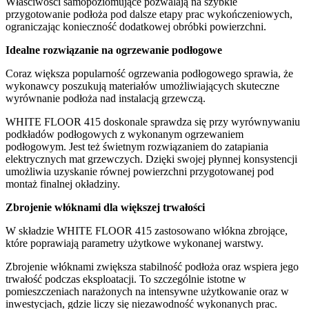
Właściwości samopoziomujące pozwalają na szybkie
przygotowanie podłoża pod dalsze etapy prac wykończeniowych,
ograniczając konieczność dodatkowej obróbki powierzchni.
Idealne rozwiązanie na ogrzewanie podłogowe
Coraz większa popularność ogrzewania podłogowego sprawia, że
wykonawcy poszukują materiałów umożliwiających skuteczne
wyrównanie podłoża nad instalacją grzewczą.
WHITE FLOOR 415 doskonale sprawdza się przy wyrównywaniu
podkładów podłogowych z wykonanym ogrzewaniem
podłogowym. Jest też świetnym rozwiązaniem do zatapiania
elektrycznych mat grzewczych. Dzięki swojej płynnej konsystencji
umożliwia uzyskanie równej powierzchni przygotowanej pod
montaż finalnej okładziny.
Zbrojenie włóknami dla większej trwałości
W składzie WHITE FLOOR 415 zastosowano włókna zbrojące,
które poprawiają parametry użytkowe wykonanej warstwy.
Zbrojenie włóknami zwiększa stabilność podłoża oraz wspiera jego
trwałość podczas eksploatacji. To szczególnie istotne w
pomieszczeniach narażonych na intensywne użytkowanie oraz w
inwestycjach, gdzie liczy się niezawodność wykonanych prac.