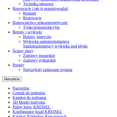
Technika silosowa
Renowacje i jak je przeprowadzić
Remont
Renowacje
Budownictwo niskoenergetyczne
Tynki termoizolacyjne
Betony i wylewki
Betony, jastrychy
Wylewka samopoziomująca
Samopoziomujący wylewka pod płytki
Ściany mury
Zaprawy murarskie
Zaprawy tynkarskie
Porady
Najczęściej zadawane pytania
Narzędzia
Narzędzia
Cennik do pobrania
Katalog do pobrania
3D Model budynku
Palety barw KREISEL
Konfigurator fasad KREISEL
Katalog Nakładów Rzeczowych