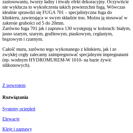
zastosowaniu, tworzy ładny i trwały efekt dekoracyjny. Oczywiście
nie wyklucza to wykończenia takich powierzchni fugą. Wówczas
idealnie sprawdzi się FUGA 701 – specjalistyczna fuga do
klinkieru, zawierająca w swym składzie tras. Można ją stosować w
zakresie grubości od 5 do 20mm.
Zarówno fuga 701 jak i zaprawa 130 występują w kolorach: białym,
jasno szarym, szarym, grafitowym, piaskowym, ceglastym,
brązowym i czarnym.
Całość muru, zarówno tego wykonanego z klinkieru, jak i ze
zwykłej cegły zalecamy zaimpregnować specjalnymi impregnatami
(np. wodnym HYDROMUREM-W 1010- na bazie żywic
silikonowych).
Z powrotem
Rozwiązania
Systemy ociepleń
Elewacje
Kleje i zaprawy