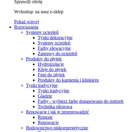
Sprawdź ofertę
Wchodząc na nasz e-sklep
Pokaż więcej
Rozwiązania
Systemy ociepleń
Tynki dekoracyjne
Systemy ociepleń
Farby elewacyjne
Zaprawy do ociepleń
Produkty do płytek
Hydroizolacje
Kleje do płytek
Fugi do płytek
Produkty do kamienia i klinkieru
Tynki tradycyjne
Tynki tradycyjne
Gładzie
Farby - wybierz farbę dopasowaną do potrzeb
Technika silosowa
Renowacje i jak je przeprowadzić
Remont
Renowacje
Budownictwo niskoenergetyczne