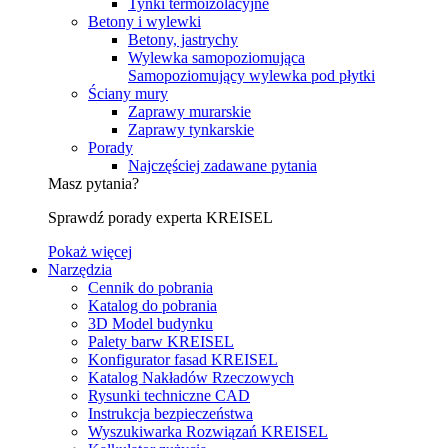
Tynki termoizolacyjne
Betony i wylewki
Betony, jastrychy
Wylewka samopoziomująca
Samopoziomujący wylewka pod płytki
Ściany mury
Zaprawy murarskie
Zaprawy tynkarskie
Porady
Najczęściej zadawane pytania
Masz pytania?
Sprawdź porady experta KREISEL
Pokaż więcej
Narzędzia
Cennik do pobrania
Katalog do pobrania
3D Model budynku
Palety barw KREISEL
Konfigurator fasad KREISEL
Katalog Nakładów Rzeczowych
Rysunki techniczne CAD
Instrukcja bezpieczeństwa
Wyszukiwarka Rozwiązań KREISEL