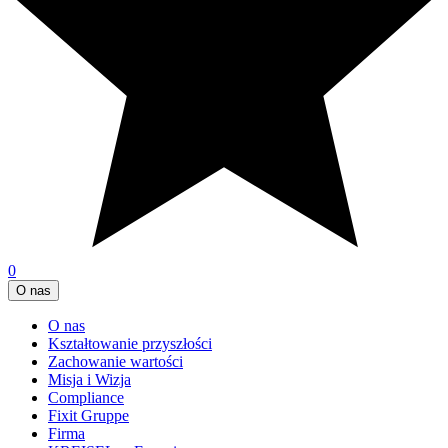
0
O nas
O nas
Kształtowanie przyszłości
Zachowanie wartości
Misja i Wizja
Compliance
Fixit Gruppe
Firma