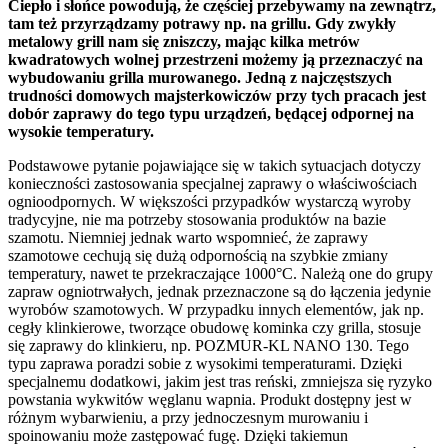
Ciepło i słońce powodują, że częściej przebywamy na zewnątrz,
tam też przyrządzamy potrawy np. na grillu. Gdy zwykły
metalowy grill nam się zniszczy, mając kilka metrów
kwadratowych wolnej przestrzeni możemy ją przeznaczyć na
wybudowaniu grilla murowanego. Jedną z najczęstszych
trudności domowych majsterkowiczów przy tych pracach jest
dobór zaprawy do tego typu urządzeń, będącej odpornej na
wysokie temperatury.
Podstawowe pytanie pojawiające się w takich sytuacjach dotyczy
konieczności zastosowania specjalnej zaprawy o właściwościach
ognioodpornych. W większości przypadków wystarczą wyroby
tradycyjne, nie ma potrzeby stosowania produktów na bazie
szamotu. Niemniej jednak warto wspomnieć, że zaprawy
szamotowe cechują się dużą odpornością na szybkie zmiany
temperatury, nawet te przekraczające 1000°C. Należą one do grupy
zapraw ogniotrwałych, jednak przeznaczone są do łączenia jedynie
wyrobów szamotowych. W przypadku innych elementów, jak np.
cegły klinkierowe, tworzące obudowę kominka czy grilla, stosuje
się zaprawy do klinkieru, np. POZMUR-KL NANO 130. Tego
typu zaprawa poradzi sobie z wysokimi temperaturami. Dzięki
specjalnemu dodatkowi, jakim jest tras reński, zmniejsza się ryzyko
powstania wykwitów węglanu wapnia. Produkt dostępny jest w
różnym wybarwieniu, a przy jednoczesnym murowaniu i
spoinowaniu może zastępować fugę. Dzięki takiemun