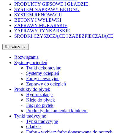
PRODUKTY GIPSOWE I GŁADZIE
SYSTEM NAPRAWY BETONU
SYSTEM RENOWACJI
BETONY I WYLEWKI
ZAPRAWY MURARSKIE
ZAPRAWY TYNKARSKIE
ŚRODKI CZYSZCZĄCE I ZABEZPIECZAJĄCE
Rozwiązania
Rozwiązania
Systemy ociepleń
Tynki dekoracyjne
Systemy ociepleń
Farby elewacyjne
Zaprawy do ociepleń
Produkty do płytek
Hydroizolacje
Kleje do płytek
Fugi do płytek
Produkty do kamienia i klinkieru
Tynki tradycyjne
Tynki tradycyjne
Gładzie
Farby - wybierz farbę dopasowaną do potrzeb