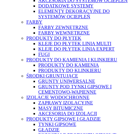
AKCESORIA DO SYSTEMÓW OCIEPLEŃ
DODATKOWE SYSTEMY
ELEMENTY DEKORACYJNE DO
SYSTEMÓW OCIEPLEŃ
FARBY
FARBY ZEWNĘTRZNE
FARBY WEWNĘTRZNE
PRODUKTY DO PŁYTEK
KLEJE DO PŁYTEK LINIA MULTI
KLEJE DO PŁYTEK LINIA EXPERT
FUGI
PRODUKTY DO KAMIENIA I KLINKIERU
PRODUKTY DO KAMIENIA
PRODUKTY DO KLINKIERU
ŚRODKI GRUNTUJĄCE
GRUNTY UNIWERSALNE
GRUNTY POD TYNKI GIPSOWE I
CEMENTOWO-WAPIENNE
IZOLACJE WODOCHRONNE
ZAPRAWY IZOLACYJNE
MASY BITUMICZNE
AKCESORIA DO IZOLACJI
PRODUKTY GIPSOWE I GŁADZIE
TYNKI GIPSOWE
GŁADZIE