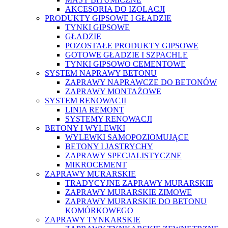
AKCESORIA DO IZOLACJI
PRODUKTY GIPSOWE I GŁADZIE
TYNKI GIPSOWE
GŁADZIE
POZOSTAŁE PRODUKTY GIPSOWE
GOTOWE GŁADZIE I SZPACHLE
TYNKI GIPSOWO CEMENTOWE
SYSTEM NAPRAWY BETONU
ZAPRAWY NAPRAWCZE DO BETONÓW
ZAPRAWY MONTAŻOWE
SYSTEM RENOWACJI
LINIA REMONT
SYSTEMY RENOWACJI
BETONY I WYLEWKI
WYLEWKI SAMOPOZIOMUJĄCE
BETONY I JASTRYCHY
ZAPRAWY SPECJALISTYCZNE
MIKROCEMENT
ZAPRAWY MURARSKIE
TRADYCYJNE ZAPRAWY MURARSKIE
ZAPRAWY MURARSKIE ZIMOWE
ZAPRAWY MURARSKIE DO BETONU
KOMÓRKOWEGO
ZAPRAWY TYNKARSKIE