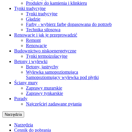
Produkty do kamienia i klinkieru
Tynki tradycyjne
Tynki tradycyjne
Gładzie
Farby - wybierz farbę dopasowaną do potrzeb
Technika silosowa
Renowacje i jak je przeprowadzić
Remont
Renowacje
Budownictwo niskoenergetyczne
Tynki termoizolacyjne
Betony i wylewki
Betony, jastrychy
Wylewka samopoziomująca
Samopoziomujący wylewka pod płytki
Ściany mury
Zaprawy murarskie
Zaprawy tynkarskie
Porady
Najczęściej zadawane pytania
Narzędzia
Narzędzia
Cennik do pobrania