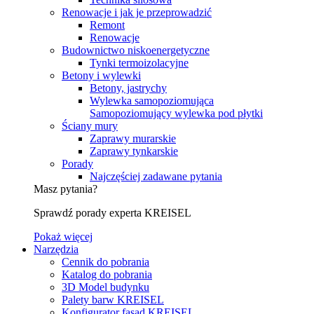
Renowacje i jak je przeprowadzić
Remont
Renowacje
Budownictwo niskoenergetyczne
Tynki termoizolacyjne
Betony i wylewki
Betony, jastrychy
Wylewka samopoziomująca
Samopoziomujący wylewka pod płytki
Ściany mury
Zaprawy murarskie
Zaprawy tynkarskie
Porady
Najczęściej zadawane pytania
Masz pytania?
Sprawdź porady experta KREISEL
Pokaż więcej
Narzędzia
Cennik do pobrania
Katalog do pobrania
3D Model budynku
Palety barw KREISEL
Konfigurator fasad KREISEL