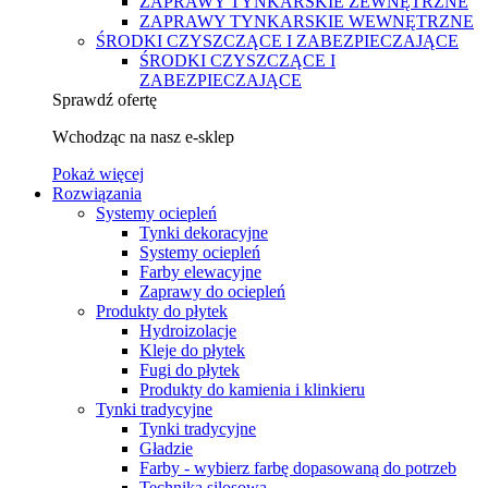
ZAPRAWY TYNKARSKIE ZEWNĘTRZNE
ZAPRAWY TYNKARSKIE WEWNĘTRZNE
ŚRODKI CZYSZCZĄCE I ZABEZPIECZAJĄCE
ŚRODKI CZYSZCZĄCE I
ZABEZPIECZAJĄCE
Sprawdź ofertę
Wchodząc na nasz e-sklep
Pokaż więcej
Rozwiązania
Systemy ociepleń
Tynki dekoracyjne
Systemy ociepleń
Farby elewacyjne
Zaprawy do ociepleń
Produkty do płytek
Hydroizolacje
Kleje do płytek
Fugi do płytek
Produkty do kamienia i klinkieru
Tynki tradycyjne
Tynki tradycyjne
Gładzie
Farby - wybierz farbę dopasowaną do potrzeb
Technika silosowa