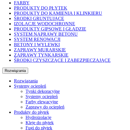
FARBY
PRODUKTY DO PŁYTEK
PRODUKTY DO KAMIENIA I KLINKIERU
ŚRODKI GRUNTUJĄCE
IZOLACJE WODOCHRONNE
PRODUKTY GIPSOWE I GŁADZIE
SYSTEM NAPRAWY BETONU
SYSTEM RENOWACJI
BETONY I WYLEWKI
ZAPRAWY MURARSKIE
ZAPRAWY TYNKARSKIE
ŚRODKI CZYSZCZĄCE I ZABEZPIECZAJĄCE
Rozwiązania
Rozwiązania
Systemy ociepleń
Tynki dekoracyjne
Systemy ociepleń
Farby elewacyjne
Zaprawy do ociepleń
Produkty do płytek
Hydroizolacje
Kleje do płytek
Fugi do płytek