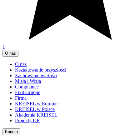
1
O nas
O nas
Kształtowanie przyszłości
Zachowanie wartości
Misja i Wizja
Compliance
Fixit Gruppe
Firma
KREISEL w Europie
KREISEL w Polsce
Akademia KREISEL
Projekty UE
Kariera