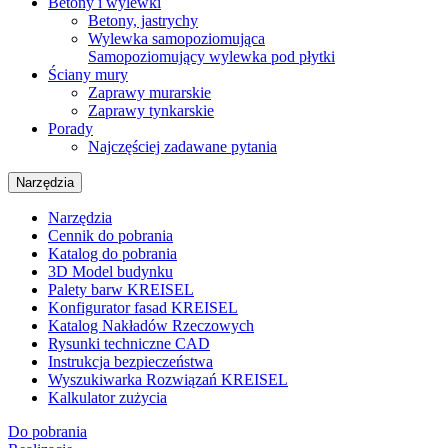
Betony i wylewki
Betony, jastrychy
Wylewka samopoziomująca
Samopoziomujący wylewka pod płytki
Ściany mury
Zaprawy murarskie
Zaprawy tynkarskie
Porady
Najczęściej zadawane pytania
Narzędzia
Narzędzia
Cennik do pobrania
Katalog do pobrania
3D Model budynku
Palety barw KREISEL
Konfigurator fasad KREISEL
Katalog Nakładów Rzeczowych
Rysunki techniczne CAD
Instrukcja bezpieczeństwa
Wyszukiwarka Rozwiązań KREISEL
Kalkulator zużycia
Do pobrania