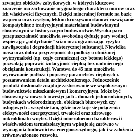
zewnątrz obiektów zabytkowych, w których kluczowe
znaczenie ma zachowanie oryginalnego charakteru murów oraz
ich właściwości fizycznych. Dzięki mineralnej formule na bazie
wapienia oraz czystym, lekkim kruszywom stanowi rozwiązanie
kompatybilne z tradycyjnymi materiałami budowlanymi
stosowanymi w historycznym budownictwie.Wysoka paro
przepuszczalność umożliwia swobodną dyfuzję pary wodnej,
wspierając „oddychanie” ścian oraz ograniczając ryzyko
zawilgocenia i degradacji historycznej substancji. Niewielka
masa oraz dobra przyczepność do podłoży o obniżonej
wytrzymałości (np. cegły ceramicznej czy betonu lekkiego)
pozwalają poprawić izolacyjność cieplną bez nadmiernego
obciążania konstrukcji. Warstwa do 45 mm umożliwia
wyrównanie podłoża i poprawę parametrów cieplnych z
poszanowaniem detalu architektonicznego. Jednocześnie
produkt doskonale znajduje zastosowanie we współczesnym
budownictwie mieszkaniowym i komercyjnym. Może być
stosowany w nowych inwestycjach - domach jednorodzinnych,
budynkach wielorodzinnych, obiektach biurowych czy
usługowych - wszędzie tam, gdzie oczekuje się połączenia
efektywności energetycznej, trwałości oraz zdrowego
mikroklimatu wnętrz. Dzięki mineralnemu charakterowi i
właściwościom termoizolacyjnym wpisuje się zarówno w
wymagania budownictwa energooszczędnego, jak i w założenia
zrównoważonego rozwoju.