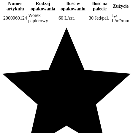
Numer
Rodzaj
Ilość w
Ilość na
Zużycie
artykułu
opakowania
opakowaniu
palecie
Worek
1,2
2000960124
60 L/szt.
30 Jed/pal.
papierowy
L/m²/mm