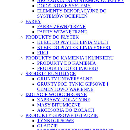
AKCESORIA DO SYSTEMÓW OCIEPLEŃ
DODATKOWE SYSTEMY
ELEMENTY DEKORACYJNE DO
SYSTEMÓW OCIEPLEŃ
FARBY
FARBY ZEWNĘTRZNE
FARBY WEWNĘTRZNE
PRODUKTY DO PŁYTEK
KLEJE DO PŁYTEK LINIA MULTI
KLEJE DO PŁYTEK LINIA EXPERT
FUGI
PRODUKTY DO KAMIENIA I KLINKIERU
PRODUKTY DO KAMIENIA
PRODUKTY DO KLINKIERU
ŚRODKI GRUNTUJĄCE
GRUNTY UNIWERSALNE
GRUNTY POD TYNKI GIPSOWE I
CEMENTOWO-WAPIENNE
IZOLACJE WODOCHRONNE
ZAPRAWY IZOLACYJNE
MASY BITUMICZNE
AKCESORIA DO IZOLACJI
PRODUKTY GIPSOWE I GŁADZIE
TYNKI GIPSOWE
GŁADZIE