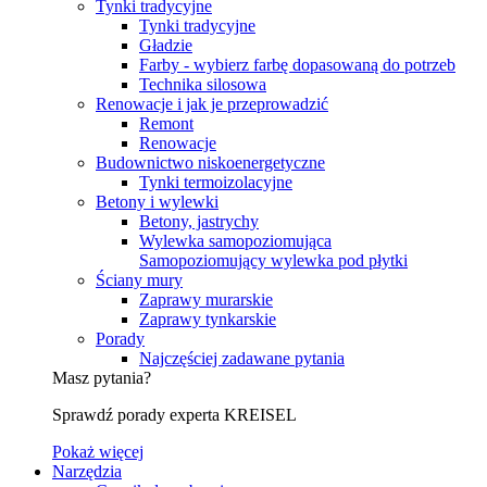
Tynki tradycyjne
Tynki tradycyjne
Gładzie
Farby - wybierz farbę dopasowaną do potrzeb
Technika silosowa
Renowacje i jak je przeprowadzić
Remont
Renowacje
Budownictwo niskoenergetyczne
Tynki termoizolacyjne
Betony i wylewki
Betony, jastrychy
Wylewka samopoziomująca
Samopoziomujący wylewka pod płytki
Ściany mury
Zaprawy murarskie
Zaprawy tynkarskie
Porady
Najczęściej zadawane pytania
Masz pytania?
Sprawdź porady experta KREISEL
Pokaż więcej
Narzędzia