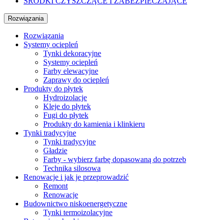
ŚRODKI CZYSZCZĄCE I ZABEZPIECZAJĄCE
Rozwiązania
Rozwiązania
Systemy ociepleń
Tynki dekoracyjne
Systemy ociepleń
Farby elewacyjne
Zaprawy do ociepleń
Produkty do płytek
Hydroizolacje
Kleje do płytek
Fugi do płytek
Produkty do kamienia i klinkieru
Tynki tradycyjne
Tynki tradycyjne
Gładzie
Farby - wybierz farbę dopasowaną do potrzeb
Technika silosowa
Renowacje i jak je przeprowadzić
Remont
Renowacje
Budownictwo niskoenergetyczne
Tynki termoizolacyjne