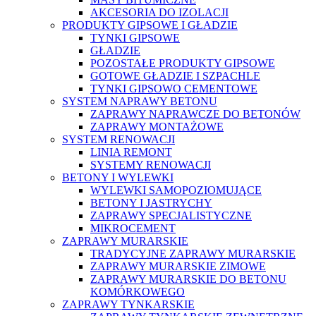
AKCESORIA DO IZOLACJI
PRODUKTY GIPSOWE I GŁADZIE
TYNKI GIPSOWE
GŁADZIE
POZOSTAŁE PRODUKTY GIPSOWE
GOTOWE GŁADZIE I SZPACHLE
TYNKI GIPSOWO CEMENTOWE
SYSTEM NAPRAWY BETONU
ZAPRAWY NAPRAWCZE DO BETONÓW
ZAPRAWY MONTAŻOWE
SYSTEM RENOWACJI
LINIA REMONT
SYSTEMY RENOWACJI
BETONY I WYLEWKI
WYLEWKI SAMOPOZIOMUJĄCE
BETONY I JASTRYCHY
ZAPRAWY SPECJALISTYCZNE
MIKROCEMENT
ZAPRAWY MURARSKIE
TRADYCYJNE ZAPRAWY MURARSKIE
ZAPRAWY MURARSKIE ZIMOWE
ZAPRAWY MURARSKIE DO BETONU
KOMÓRKOWEGO
ZAPRAWY TYNKARSKIE