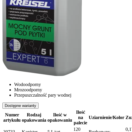
Wodoodporny
Mrozoodporny
Przepuszczalność pary wodnej
Dostępne warianty
Ilość
Numer
Rodzaj
Ilość w
na
Uziarnienie/Kolor
Zu
artykułu
opakowania
opakowaniu
palecie
120
0,1
30733
Kanister
5 L/szt.
Bezbarwny