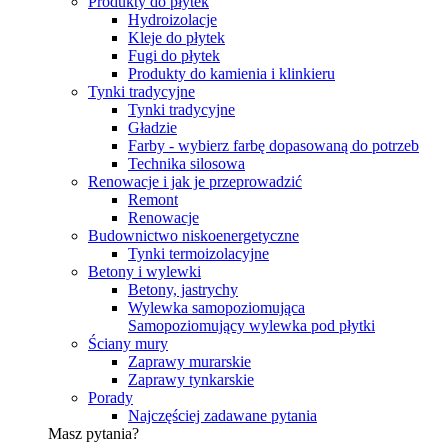
Produkty do płytek
Hydroizolacje
Kleje do płytek
Fugi do płytek
Produkty do kamienia i klinkieru
Tynki tradycyjne
Tynki tradycyjne
Gładzie
Farby - wybierz farbę dopasowaną do potrzeb
Technika silosowa
Renowacje i jak je przeprowadzić
Remont
Renowacje
Budownictwo niskoenergetyczne
Tynki termoizolacyjne
Betony i wylewki
Betony, jastrychy
Wylewka samopoziomująca
Samopoziomujący wylewka pod płytki
Ściany mury
Zaprawy murarskie
Zaprawy tynkarskie
Porady
Najczęściej zadawane pytania
Masz pytania?