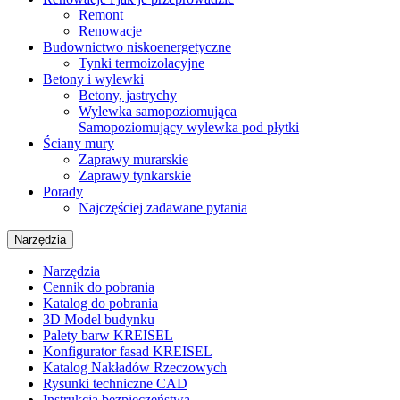
Remont
Renowacje
Budownictwo niskoenergetyczne
Tynki termoizolacyjne
Betony i wylewki
Betony, jastrychy
Wylewka samopoziomująca
Samopoziomujący wylewka pod płytki
Ściany mury
Zaprawy murarskie
Zaprawy tynkarskie
Porady
Najczęściej zadawane pytania
Narzędzia
Narzędzia
Cennik do pobrania
Katalog do pobrania
3D Model budynku
Palety barw KREISEL
Konfigurator fasad KREISEL
Katalog Nakładów Rzeczowych
Rysunki techniczne CAD
Instrukcja bezpieczeństwa