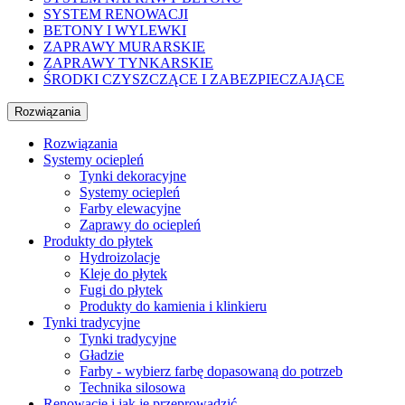
SYSTEM RENOWACJI
BETONY I WYLEWKI
ZAPRAWY MURARSKIE
ZAPRAWY TYNKARSKIE
ŚRODKI CZYSZCZĄCE I ZABEZPIECZAJĄCE
Rozwiązania
Rozwiązania
Systemy ociepleń
Tynki dekoracyjne
Systemy ociepleń
Farby elewacyjne
Zaprawy do ociepleń
Produkty do płytek
Hydroizolacje
Kleje do płytek
Fugi do płytek
Produkty do kamienia i klinkieru
Tynki tradycyjne
Tynki tradycyjne
Gładzie
Farby - wybierz farbę dopasowaną do potrzeb
Technika silosowa
Renowacje i jak je przeprowadzić