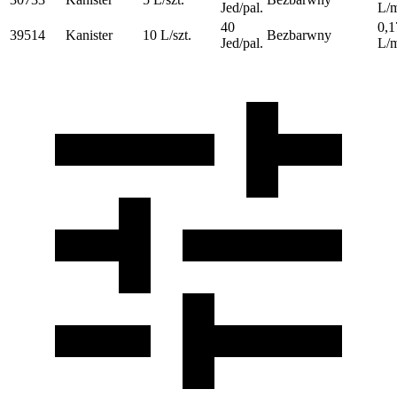
Jed/pal.
L/
40
0,1
39514
Kanister
10 L/szt.
Bezbarwny
Jed/pal.
L/