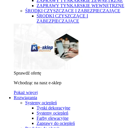
ZAPRAWY TYNKARSKIE ZEWNĘTRZNE
ZAPRAWY TYNKARSKIE WEWNĘTRZNE
ŚRODKI CZYSZCZĄCE I ZABEZPIECZAJĄCE
ŚRODKI CZYSZCZĄCE I
ZABEZPIECZAJĄCE
Sprawdź ofertę
Wchodząc na nasz e-sklep
Pokaż więcej
Rozwiązania
Systemy ociepleń
Tynki dekoracyjne
Systemy ociepleń
Farby elewacyjne
Zaprawy do ociepleń