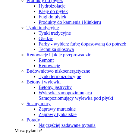
Produkty do płytek
Hydroizolacje
Kleje do płytek
Fugi do płytek
Produkty do kamienia i klinkieru
Tynki tradycyjne
Tynki tradycyjne
Gładzie
Farby - wybierz farbę dopasowaną do potrzeb
Technika silosowa
Renowacje i jak je przeprowadzić
Remont
Renowacje
Budownictwo niskoenergetyczne
Tynki termoizolacyjne
Betony i wylewki
Betony, jastrychy
Wylewka samopoziomująca
Samopoziomujący wylewka pod płytki
Ściany mury
Zaprawy murarskie
Zaprawy tynkarskie
Porady
Najczęściej zadawane pytania
Masz pytania?