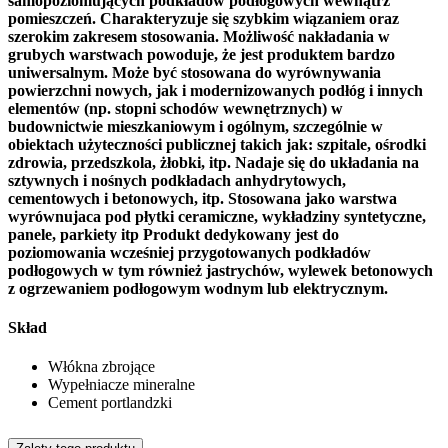
samopoziomujących podkładów podłogowych wewnątrz
pomieszczeń. Charakteryzuje się szybkim wiązaniem oraz
szerokim zakresem stosowania. Możliwość nakładania w
grubych warstwach powoduje, że jest produktem bardzo
uniwersalnym. Może być stosowana do wyrównywania
powierzchni nowych, jak i modernizowanych podłóg i innych
elementów (np. stopni schodów wewnętrznych) w
budownictwie mieszkaniowym i ogólnym, szczególnie w
obiektach użyteczności publicznej takich jak: szpitale, ośrodki
zdrowia, przedszkola, żłobki, itp. Nadaje się do układania na
sztywnych i nośnych podkładach anhydrytowych,
cementowych i betonowych, itp. Stosowana jako warstwa
wyrównujaca pod płytki ceramiczne, wykładziny syntetyczne,
panele, parkiety itp Produkt dedykowany jest do
poziomowania wcześniej przygotowanych podkładów
podłogowych w tym również jastrychów, wylewek betonowych
z ogrzewaniem podłogowym wodnym lub elektrycznym.
Skład
Włókna zbrojące
Wypełniacze mineralne
Cement portlandzki