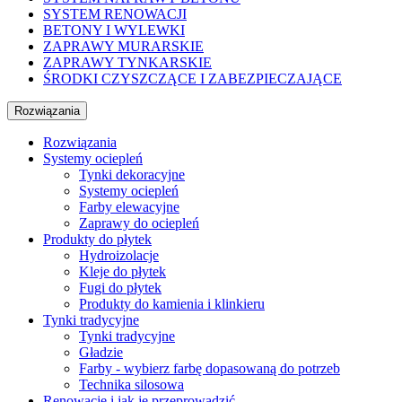
SYSTEM RENOWACJI
BETONY I WYLEWKI
ZAPRAWY MURARSKIE
ZAPRAWY TYNKARSKIE
ŚRODKI CZYSZCZĄCE I ZABEZPIECZAJĄCE
Rozwiązania
Rozwiązania
Systemy ociepleń
Tynki dekoracyjne
Systemy ociepleń
Farby elewacyjne
Zaprawy do ociepleń
Produkty do płytek
Hydroizolacje
Kleje do płytek
Fugi do płytek
Produkty do kamienia i klinkieru
Tynki tradycyjne
Tynki tradycyjne
Gładzie
Farby - wybierz farbę dopasowaną do potrzeb
Technika silosowa
Renowacje i jak je przeprowadzić