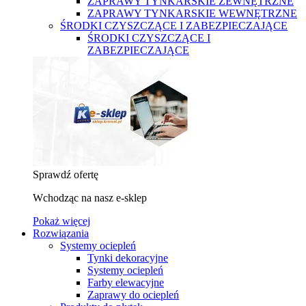
ZAPRAWY TYNKARSKIE ZEWNĘTRZNE
ZAPRAWY TYNKARSKIE WEWNĘTRZNE
ŚRODKI CZYSZCZĄCE I ZABEZPIECZAJĄCE
ŚRODKI CZYSZCZĄCE I
ZABEZPIECZAJĄCE
Sprawdź ofertę
Wchodząc na nasz e-sklep
Pokaż więcej
Rozwiązania
Systemy ociepleń
Tynki dekoracyjne
Systemy ociepleń
Farby elewacyjne
Zaprawy do ociepleń