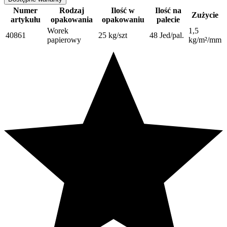
Numer
Rodzaj
Ilość w
Ilość na
Zużycie
artykułu
opakowania
opakowaniu
palecie
Worek
1,5
40861
25 kg/szt
48 Jed/pal.
papierowy
kg/m²/mm