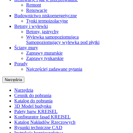
Remont
Renowacje
Budownictwo niskoenergetyczne
Tynki termoizolacyjne
Betony i wylewki
Betony, jastrychy
Wylewka samopoziomująca
Samopoziomujący wylewka pod płytki
Ściany mury
Zaprawy murarskie
Zaprawy tynkarskie
Porady
Najczęściej zadawane pytania
Narzędzia
Narzędzia
Cennik do pobrania
Katalog do pobrania
3D Model budynku
Palety barw KREISEL
Konfigurator fasad KREISEL
Katalog Nakładów Rzeczowych
Rysunki techniczne CAD
Instrukcja bezpieczeństwa