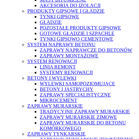
AKCESORIA DO IZOLACJI
PRODUKTY GIPSOWE I GŁADZIE
TYNKI GIPSOWE
GŁADZIE
POZOSTAŁE PRODUKTY GIPSOWE
GOTOWE GŁADZIE I SZPACHLE
TYNKI GIPSOWO CEMENTOWE
SYSTEM NAPRAWY BETONU
ZAPRAWY NAPRAWCZE DO BETONÓW
ZAPRAWY MONTAŻOWE
SYSTEM RENOWACJI
LINIA REMONT
SYSTEMY RENOWACJI
BETONY I WYLEWKI
WYLEWKI SAMOPOZIOMUJĄCE
BETONY I JASTRYCHY
ZAPRAWY SPECJALISTYCZNE
MIKROCEMENT
ZAPRAWY MURARSKIE
TRADYCYJNE ZAPRAWY MURARSKIE
ZAPRAWY MURARSKIE ZIMOWE
ZAPRAWY MURARSKIE DO BETONU
KOMÓRKOWEGO
ZAPRAWY TYNKARSKIE