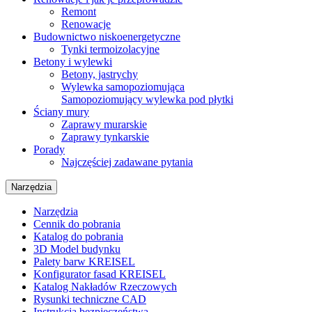
Remont
Renowacje
Budownictwo niskoenergetyczne
Tynki termoizolacyjne
Betony i wylewki
Betony, jastrychy
Wylewka samopoziomująca
Samopoziomujący wylewka pod płytki
Ściany mury
Zaprawy murarskie
Zaprawy tynkarskie
Porady
Najczęściej zadawane pytania
Narzędzia
Narzędzia
Cennik do pobrania
Katalog do pobrania
3D Model budynku
Palety barw KREISEL
Konfigurator fasad KREISEL
Katalog Nakładów Rzeczowych
Rysunki techniczne CAD
Instrukcja bezpieczeństwa