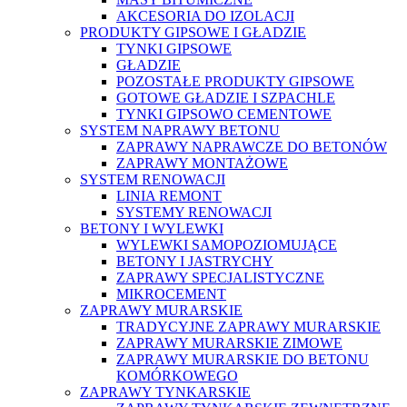
AKCESORIA DO IZOLACJI
PRODUKTY GIPSOWE I GŁADZIE
TYNKI GIPSOWE
GŁADZIE
POZOSTAŁE PRODUKTY GIPSOWE
GOTOWE GŁADZIE I SZPACHLE
TYNKI GIPSOWO CEMENTOWE
SYSTEM NAPRAWY BETONU
ZAPRAWY NAPRAWCZE DO BETONÓW
ZAPRAWY MONTAŻOWE
SYSTEM RENOWACJI
LINIA REMONT
SYSTEMY RENOWACJI
BETONY I WYLEWKI
WYLEWKI SAMOPOZIOMUJĄCE
BETONY I JASTRYCHY
ZAPRAWY SPECJALISTYCZNE
MIKROCEMENT
ZAPRAWY MURARSKIE
TRADYCYJNE ZAPRAWY MURARSKIE
ZAPRAWY MURARSKIE ZIMOWE
ZAPRAWY MURARSKIE DO BETONU
KOMÓRKOWEGO
ZAPRAWY TYNKARSKIE