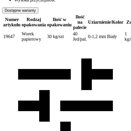
Dostępne warianty
Ilość
Numer
Rodzaj
Ilość w
na
Uziarnienie/Kolor
Zu
artykułu
opakowania
opakowaniu
palecie
Worek
40
1
19647
30 kg/szt
0-1,2 mm Biały
papierowy
Jed/pal.
kg