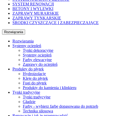
SYSTEM RENOWACJI
BETONY I WYLEWKI
ZAPRAWY MURARSKIE
ZAPRAWY TYNKARSKIE
ŚRODKI CZYSZCZĄCE I ZABEZPIECZAJĄCE
Rozwiązania
Rozwiązania
Systemy ociepleń
Tynki dekoracyjne
Systemy ociepleń
Farby elewacyjne
Zaprawy do ociepleń
Produkty do płytek
Hydroizolacje
Kleje do płytek
Fugi do płytek
Produkty do kamienia i klinkieru
Tynki tradycyjne
Tynki tradycyjne
Gładzie
Farby - wybierz farbę dopasowaną do potrzeb
Technika silosowa
Renowacje i jak je przeprowadzić