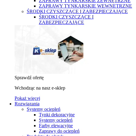
ZAPRAWY TYNKARSKIE ZEWNĘTRZNE
ZAPRAWY TYNKARSKIE WEWNĘTRZNE
ŚRODKI CZYSZCZĄCE I ZABEZPIECZAJĄCE
ŚRODKI CZYSZCZĄCE I
ZABEZPIECZAJĄCE
Sprawdź ofertę
Wchodząc na nasz e-sklep
Pokaż więcej
Rozwiązania
Systemy ociepleń
Tynki dekoracyjne
Systemy ociepleń
Farby elewacyjne
Zaprawy do ociepleń