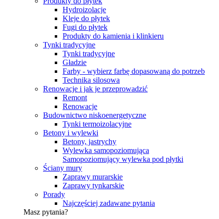
Produkty do płytek
Hydroizolacje
Kleje do płytek
Fugi do płytek
Produkty do kamienia i klinkieru
Tynki tradycyjne
Tynki tradycyjne
Gładzie
Farby - wybierz farbę dopasowaną do potrzeb
Technika silosowa
Renowacje i jak je przeprowadzić
Remont
Renowacje
Budownictwo niskoenergetyczne
Tynki termoizolacyjne
Betony i wylewki
Betony, jastrychy
Wylewka samopoziomująca
Samopoziomujący wylewka pod płytki
Ściany mury
Zaprawy murarskie
Zaprawy tynkarskie
Porady
Najczęściej zadawane pytania
Masz pytania?