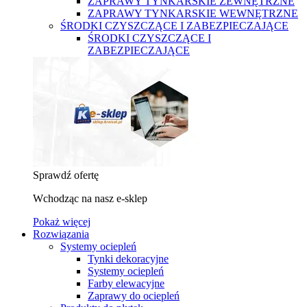
ZAPRAWY TYNKARSKIE ZEWNĘTRZNE
ZAPRAWY TYNKARSKIE WEWNĘTRZNE
ŚRODKI CZYSZCZĄCE I ZABEZPIECZAJĄCE
ŚRODKI CZYSZCZĄCE I
ZABEZPIECZAJĄCE
Sprawdź ofertę
Wchodząc na nasz e-sklep
Pokaż więcej
Rozwiązania
Systemy ociepleń
Tynki dekoracyjne
Systemy ociepleń
Farby elewacyjne
Zaprawy do ociepleń