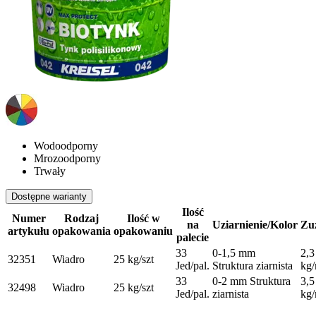
Wodoodporny
Mrozoodporny
Trwały
Dostępne warianty
Ilość
Numer
Rodzaj
Ilość w
na
Uziarnienie/Kolor
Zu
artykułu
opakowania
opakowaniu
palecie
33
0-1,5 mm
2,3
32351
Wiadro
25 kg/szt
Jed/pal.
Struktura ziarnista
kg
33
0-2 mm Struktura
3,5
32498
Wiadro
25 kg/szt
Jed/pal.
ziarnista
kg