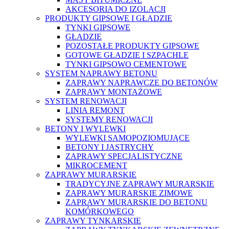
AKCESORIA DO IZOLACJI
PRODUKTY GIPSOWE I GŁADZIE
TYNKI GIPSOWE
GŁADZIE
POZOSTAŁE PRODUKTY GIPSOWE
GOTOWE GŁADZIE I SZPACHLE
TYNKI GIPSOWO CEMENTOWE
SYSTEM NAPRAWY BETONU
ZAPRAWY NAPRAWCZE DO BETONÓW
ZAPRAWY MONTAŻOWE
SYSTEM RENOWACJI
LINIA REMONT
SYSTEMY RENOWACJI
BETONY I WYLEWKI
WYLEWKI SAMOPOZIOMUJĄCE
BETONY I JASTRYCHY
ZAPRAWY SPECJALISTYCZNE
MIKROCEMENT
ZAPRAWY MURARSKIE
TRADYCYJNE ZAPRAWY MURARSKIE
ZAPRAWY MURARSKIE ZIMOWE
ZAPRAWY MURARSKIE DO BETONU
KOMÓRKOWEGO
ZAPRAWY TYNKARSKIE