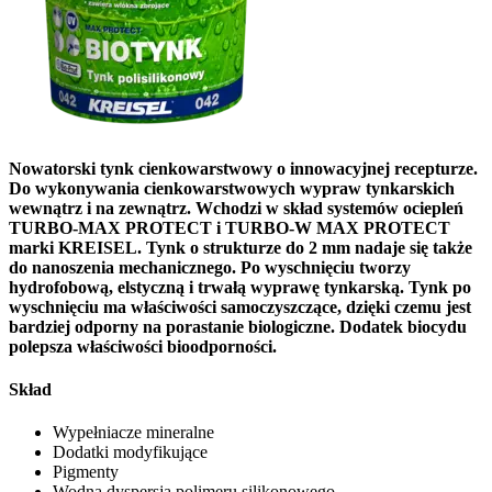
Nowatorski tynk cienkowarstwowy o innowacyjnej recepturze.
Do wykonywania cienkowarstwowych wypraw tynkarskich
wewnątrz i na zewnątrz. Wchodzi w skład systemów ociepleń
TURBO-MAX PROTECT i TURBO-W MAX PROTECT
marki KREISEL. Tynk o strukturze do 2 mm nadaje się także
do nanoszenia mechanicznego. Po wyschnięciu tworzy
hydrofobową, elstyczną i trwałą wyprawę tynkarską. Tynk po
wyschnięciu ma właściwości samoczyszczące, dzięki czemu jest
bardziej odporny na porastanie biologiczne. Dodatek biocydu
polepsza właściwości bioodporności.
Skład
Wypełniacze mineralne
Dodatki modyfikujące
Pigmenty
Wodna dyspersja polimeru silikonowego