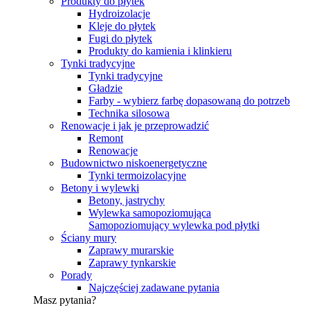
Produkty do płytek
Hydroizolacje
Kleje do płytek
Fugi do płytek
Produkty do kamienia i klinkieru
Tynki tradycyjne
Tynki tradycyjne
Gładzie
Farby - wybierz farbę dopasowaną do potrzeb
Technika silosowa
Renowacje i jak je przeprowadzić
Remont
Renowacje
Budownictwo niskoenergetyczne
Tynki termoizolacyjne
Betony i wylewki
Betony, jastrychy
Wylewka samopoziomująca
Samopoziomujący wylewka pod płytki
Ściany mury
Zaprawy murarskie
Zaprawy tynkarskie
Porady
Najczęściej zadawane pytania
Masz pytania?