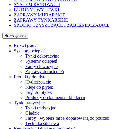
SYSTEM RENOWACJI
BETONY I WYLEWKI
ZAPRAWY MURARSKIE
ZAPRAWY TYNKARSKIE
ŚRODKI CZYSZCZĄCE I ZABEZPIECZAJĄCE
Rozwiązania
Rozwiązania
Systemy ociepleń
Tynki dekoracyjne
Systemy ociepleń
Farby elewacyjne
Zaprawy do ociepleń
Produkty do płytek
Hydroizolacje
Kleje do płytek
Fugi do płytek
Produkty do kamienia i klinkieru
Tynki tradycyjne
Tynki tradycyjne
Gładzie
Farby - wybierz farbę dopasowaną do potrzeb
Technika silosowa
Renowacje i jak je przeprowadzić