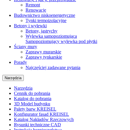
Remont
Renowacje
Budownictwo niskoenergetyczne
Tynki termoizolacyjne
Betony i wylewki
Betony, jastrychy
Wylewka samopoziomująca
Samopoziomujący wylewka pod płytki
Ściany mury
Zaprawy murarskie
Zaprawy tynkarskie
Porady
Najczęściej zadawane pytania
Narzędzia
Narzędzia
Cennik do pobrania
Katalog do pobrania
3D Model budynku
Palety barw KREISEL
Konfigurator fasad KREISEL
Katalog Nakładów Rzeczowych
Rysunki techniczne CAD
Instrukcja bezpieczeństwa