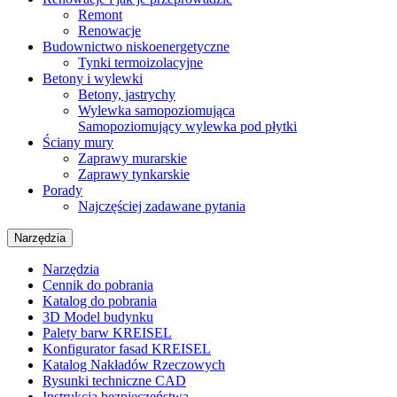
Remont
Renowacje
Budownictwo niskoenergetyczne
Tynki termoizolacyjne
Betony i wylewki
Betony, jastrychy
Wylewka samopoziomująca
Samopoziomujący wylewka pod płytki
Ściany mury
Zaprawy murarskie
Zaprawy tynkarskie
Porady
Najczęściej zadawane pytania
Narzędzia
Narzędzia
Cennik do pobrania
Katalog do pobrania
3D Model budynku
Palety barw KREISEL
Konfigurator fasad KREISEL
Katalog Nakładów Rzeczowych
Rysunki techniczne CAD
Instrukcja bezpieczeństwa