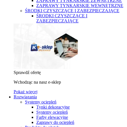
ZAPRAWY TYNKARSKIE ZEWNĘTRZNE
ZAPRAWY TYNKARSKIE WEWNĘTRZNE
ŚRODKI CZYSZCZĄCE I ZABEZPIECZAJĄCE
ŚRODKI CZYSZCZĄCE I
ZABEZPIECZAJĄCE
Sprawdź ofertę
Wchodząc na nasz e-sklep
Pokaż więcej
Rozwiązania
Systemy ociepleń
Tynki dekoracyjne
Systemy ociepleń
Farby elewacyjne
Zaprawy do ociepleń