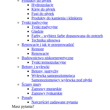
Produkty do płytek
Hydroizolacje
Kleje do płytek
Fugi do płytek
Produkty do kamienia i klinkieru
Tynki tradycyjne
Tynki tradycyjne
Gładzie
Farby - wybierz farbę dopasowaną do potrzeb
Technika silosowa
Renowacje i jak je przeprowadzić
Remont
Renowacje
Budownictwo niskoenergetyczne
Tynki termoizolacyjne
Betony i wylewki
Betony, jastrychy
Wylewka samopoziomująca
Samopoziomujący wylewka pod płytki
Ściany mury
Zaprawy murarskie
Zaprawy tynkarskie
Porady
Najczęściej zadawane pytania
Masz pytania?