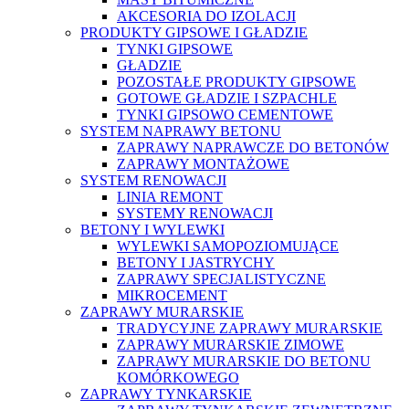
AKCESORIA DO IZOLACJI
PRODUKTY GIPSOWE I GŁADZIE
TYNKI GIPSOWE
GŁADZIE
POZOSTAŁE PRODUKTY GIPSOWE
GOTOWE GŁADZIE I SZPACHLE
TYNKI GIPSOWO CEMENTOWE
SYSTEM NAPRAWY BETONU
ZAPRAWY NAPRAWCZE DO BETONÓW
ZAPRAWY MONTAŻOWE
SYSTEM RENOWACJI
LINIA REMONT
SYSTEMY RENOWACJI
BETONY I WYLEWKI
WYLEWKI SAMOPOZIOMUJĄCE
BETONY I JASTRYCHY
ZAPRAWY SPECJALISTYCZNE
MIKROCEMENT
ZAPRAWY MURARSKIE
TRADYCYJNE ZAPRAWY MURARSKIE
ZAPRAWY MURARSKIE ZIMOWE
ZAPRAWY MURARSKIE DO BETONU
KOMÓRKOWEGO
ZAPRAWY TYNKARSKIE