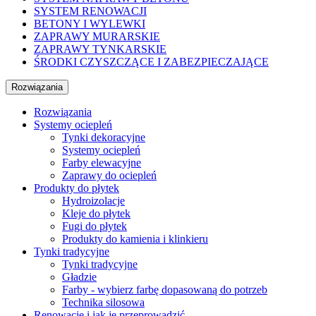
SYSTEM RENOWACJI
BETONY I WYLEWKI
ZAPRAWY MURARSKIE
ZAPRAWY TYNKARSKIE
ŚRODKI CZYSZCZĄCE I ZABEZPIECZAJĄCE
Rozwiązania
Rozwiązania
Systemy ociepleń
Tynki dekoracyjne
Systemy ociepleń
Farby elewacyjne
Zaprawy do ociepleń
Produkty do płytek
Hydroizolacje
Kleje do płytek
Fugi do płytek
Produkty do kamienia i klinkieru
Tynki tradycyjne
Tynki tradycyjne
Gładzie
Farby - wybierz farbę dopasowaną do potrzeb
Technika silosowa
Renowacje i jak je przeprowadzić