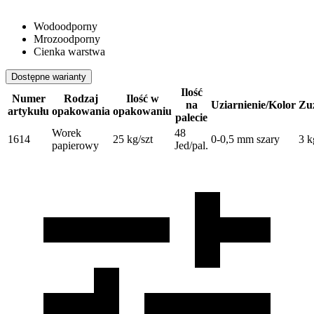
Wodoodporny
Mrozoodporny
Cienka warstwa
Dostępne warianty
Ilość
Numer
Rodzaj
Ilość w
na
Uziarnienie/Kolor
Zu
artykułu
opakowania
opakowaniu
palecie
Worek
48
1614
25 kg/szt
0-0,5 mm szary
3 k
papierowy
Jed/pal.