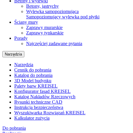
Betony i wylewki
Betony, jastrychy
Wylewka samopoziomująca
Samopoziomujący wylewka pod płytki
Ściany mury
Zaprawy murarskie
Zaprawy tynkarskie
Porady
Najczęściej zadawane pytania
Narzędzia
Narzędzia
Cennik do pobrania
Katalog do pobrania
3D Model budynku
Palety barw KREISEL
Konfigurator fasad KREISEL
Katalog Nakładów Rzeczowych
Rysunki techniczne CAD
Instrukcja bezpieczeństwa
Wyszukiwarka Rozwiązań KREISEL
Kalkulator zużycia
Do pobrania