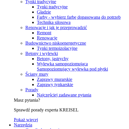
Tynki tradycyjne
Tynki tradycyjne
Gładzie
Farby - wybierz farbę dopasowaną do potrzeb
Technika silosowa
Renowacje i jak je przeprowadzić
Remont
Renowacje
Budownictwo niskoenergetyczne
Tynki termoizolacyjne
Betony i wylewki
Betony, jastrychy
Wylewka samopoziomująca
Samopoziomujący wylewka pod płytki
Ściany mury
Zaprawy murarskie
Zaprawy tynkarskie
Porady
Najczęściej zadawane pytania
Masz pytania?
Sprawdź porady experta KREISEL
Pokaż więcej
Narzędzia