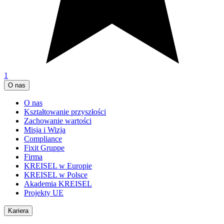
1
O nas
O nas
Kształtowanie przyszłości
Zachowanie wartości
Misja i Wizja
Compliance
Fixit Gruppe
Firma
KREISEL w Europie
KREISEL w Polsce
Akademia KREISEL
Projekty UE
Kariera