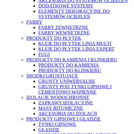
AKCESORIA DO SYSTEMÓW OCIEPLEŃ
DODATKOWE SYSTEMY
ELEMENTY DEKORACYJNE DO
SYSTEMÓW OCIEPLEŃ
FARBY
FARBY ZEWNĘTRZNE
FARBY WEWNĘTRZNE
PRODUKTY DO PŁYTEK
KLEJE DO PŁYTEK LINIA MULTI
KLEJE DO PŁYTEK LINIA EXPERT
FUGI
PRODUKTY DO KAMIENIA I KLINKIERU
PRODUKTY DO KAMIENIA
PRODUKTY DO KLINKIERU
ŚRODKI GRUNTUJĄCE
GRUNTY UNIWERSALNE
GRUNTY POD TYNKI GIPSOWE I
CEMENTOWO-WAPIENNE
IZOLACJE WODOCHRONNE
ZAPRAWY IZOLACYJNE
MASY BITUMICZNE
AKCESORIA DO IZOLACJI
PRODUKTY GIPSOWE I GŁADZIE
TYNKI GIPSOWE
GŁADZIE