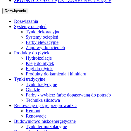
ŚRODKI CZYSZCZĄCE I ZABEZPIECZAJĄCE
Rozwiązania
Rozwiązania
Systemy ociepleń
Tynki dekoracyjne
Systemy ociepleń
Farby elewacyjne
Zaprawy do ociepleń
Produkty do płytek
Hydroizolacje
Kleje do płytek
Fugi do płytek
Produkty do kamienia i klinkieru
Tynki tradycyjne
Tynki tradycyjne
Gładzie
Farby - wybierz farbę dopasowaną do potrzeb
Technika silosowa
Renowacje i jak je przeprowadzić
Remont
Renowacje
Budownictwo niskoenergetyczne
Tynki termoizolacyjne