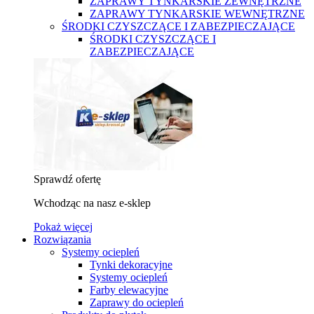
ZAPRAWY TYNKARSKIE ZEWNĘTRZNE
ZAPRAWY TYNKARSKIE WEWNĘTRZNE
ŚRODKI CZYSZCZĄCE I ZABEZPIECZAJĄCE
ŚRODKI CZYSZCZĄCE I
ZABEZPIECZAJĄCE
Sprawdź ofertę
Wchodząc na nasz e-sklep
Pokaż więcej
Rozwiązania
Systemy ociepleń
Tynki dekoracyjne
Systemy ociepleń
Farby elewacyjne
Zaprawy do ociepleń