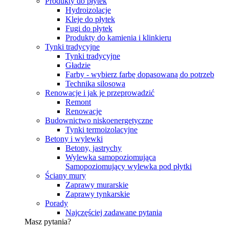
Produkty do płytek
Hydroizolacje
Kleje do płytek
Fugi do płytek
Produkty do kamienia i klinkieru
Tynki tradycyjne
Tynki tradycyjne
Gładzie
Farby - wybierz farbę dopasowaną do potrzeb
Technika silosowa
Renowacje i jak je przeprowadzić
Remont
Renowacje
Budownictwo niskoenergetyczne
Tynki termoizolacyjne
Betony i wylewki
Betony, jastrychy
Wylewka samopoziomująca
Samopoziomujący wylewka pod płytki
Ściany mury
Zaprawy murarskie
Zaprawy tynkarskie
Porady
Najczęściej zadawane pytania
Masz pytania?