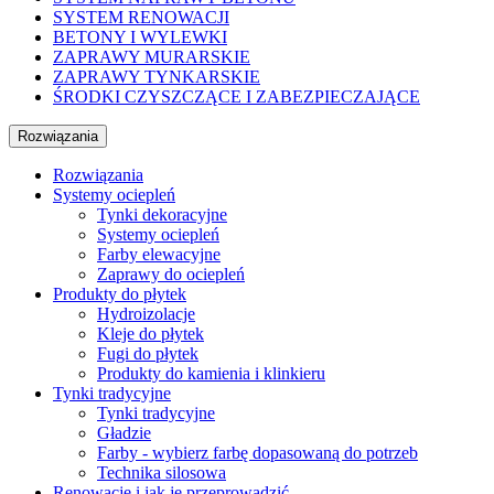
SYSTEM RENOWACJI
BETONY I WYLEWKI
ZAPRAWY MURARSKIE
ZAPRAWY TYNKARSKIE
ŚRODKI CZYSZCZĄCE I ZABEZPIECZAJĄCE
Rozwiązania
Rozwiązania
Systemy ociepleń
Tynki dekoracyjne
Systemy ociepleń
Farby elewacyjne
Zaprawy do ociepleń
Produkty do płytek
Hydroizolacje
Kleje do płytek
Fugi do płytek
Produkty do kamienia i klinkieru
Tynki tradycyjne
Tynki tradycyjne
Gładzie
Farby - wybierz farbę dopasowaną do potrzeb
Technika silosowa
Renowacje i jak je przeprowadzić