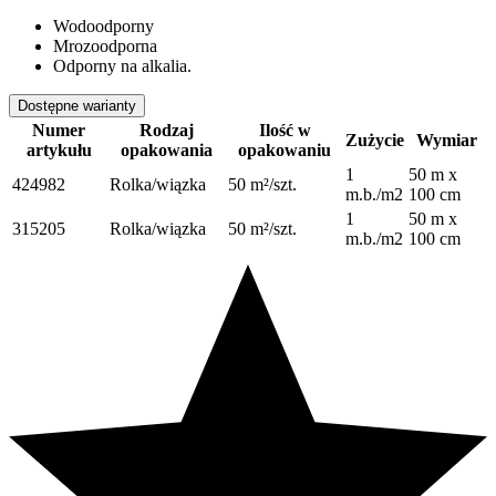
Wodoodporny
Mrozoodporna
Odporny na alkalia.
Dostępne warianty
Numer
Rodzaj
Ilość w
Zużycie
Wymiar
artykułu
opakowania
opakowaniu
1
50 m x
424982
Rolka/wiązka
50 m²/szt.
m.b./m2
100 cm
1
50 m x
315205
Rolka/wiązka
50 m²/szt.
m.b./m2
100 cm