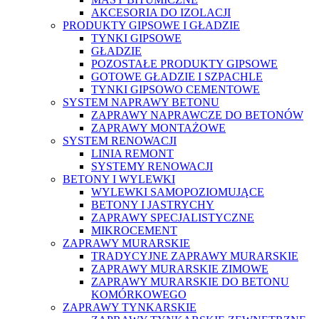
AKCESORIA DO IZOLACJI
PRODUKTY GIPSOWE I GŁADZIE
TYNKI GIPSOWE
GŁADZIE
POZOSTAŁE PRODUKTY GIPSOWE
GOTOWE GŁADZIE I SZPACHLE
TYNKI GIPSOWO CEMENTOWE
SYSTEM NAPRAWY BETONU
ZAPRAWY NAPRAWCZE DO BETONÓW
ZAPRAWY MONTAŻOWE
SYSTEM RENOWACJI
LINIA REMONT
SYSTEMY RENOWACJI
BETONY I WYLEWKI
WYLEWKI SAMOPOZIOMUJĄCE
BETONY I JASTRYCHY
ZAPRAWY SPECJALISTYCZNE
MIKROCEMENT
ZAPRAWY MURARSKIE
TRADYCYJNE ZAPRAWY MURARSKIE
ZAPRAWY MURARSKIE ZIMOWE
ZAPRAWY MURARSKIE DO BETONU
KOMÓRKOWEGO
ZAPRAWY TYNKARSKIE