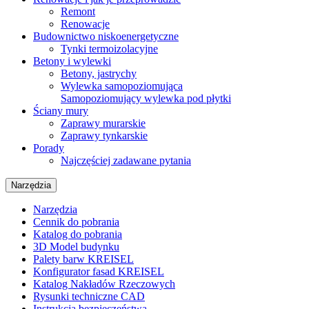
Remont
Renowacje
Budownictwo niskoenergetyczne
Tynki termoizolacyjne
Betony i wylewki
Betony, jastrychy
Wylewka samopoziomująca
Samopoziomujący wylewka pod płytki
Ściany mury
Zaprawy murarskie
Zaprawy tynkarskie
Porady
Najczęściej zadawane pytania
Narzędzia
Narzędzia
Cennik do pobrania
Katalog do pobrania
3D Model budynku
Palety barw KREISEL
Konfigurator fasad KREISEL
Katalog Nakładów Rzeczowych
Rysunki techniczne CAD
Instrukcja bezpieczeństwa