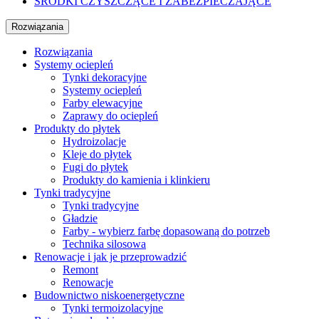
ŚRODKI CZYSZCZĄCE I ZABEZPIECZAJĄCE
Rozwiązania
Rozwiązania
Systemy ociepleń
Tynki dekoracyjne
Systemy ociepleń
Farby elewacyjne
Zaprawy do ociepleń
Produkty do płytek
Hydroizolacje
Kleje do płytek
Fugi do płytek
Produkty do kamienia i klinkieru
Tynki tradycyjne
Tynki tradycyjne
Gładzie
Farby - wybierz farbę dopasowaną do potrzeb
Technika silosowa
Renowacje i jak je przeprowadzić
Remont
Renowacje
Budownictwo niskoenergetyczne
Tynki termoizolacyjne