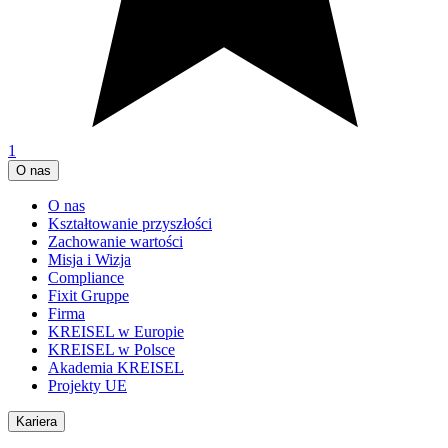
1
O nas
O nas
Kształtowanie przyszłości
Zachowanie wartości
Misja i Wizja
Compliance
Fixit Gruppe
Firma
KREISEL w Europie
KREISEL w Polsce
Akademia KREISEL
Projekty UE
Kariera