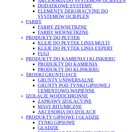
AKCESORIA DO SYSTEMÓW OCIEPLEŃ
DODATKOWE SYSTEMY
ELEMENTY DEKORACYJNE DO
SYSTEMÓW OCIEPLEŃ
FARBY
FARBY ZEWNĘTRZNE
FARBY WEWNĘTRZNE
PRODUKTY DO PŁYTEK
KLEJE DO PŁYTEK LINIA MULTI
KLEJE DO PŁYTEK LINIA EXPERT
FUGI
PRODUKTY DO KAMIENIA I KLINKIERU
PRODUKTY DO KAMIENIA
PRODUKTY DO KLINKIERU
ŚRODKI GRUNTUJĄCE
GRUNTY UNIWERSALNE
GRUNTY POD TYNKI GIPSOWE I
CEMENTOWO-WAPIENNE
IZOLACJE WODOCHRONNE
ZAPRAWY IZOLACYJNE
MASY BITUMICZNE
AKCESORIA DO IZOLACJI
PRODUKTY GIPSOWE I GŁADZIE
TYNKI GIPSOWE
GŁADZIE