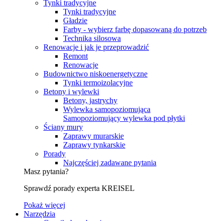
Tynki tradycyjne
Tynki tradycyjne
Gładzie
Farby - wybierz farbę dopasowaną do potrzeb
Technika silosowa
Renowacje i jak je przeprowadzić
Remont
Renowacje
Budownictwo niskoenergetyczne
Tynki termoizolacyjne
Betony i wylewki
Betony, jastrychy
Wylewka samopoziomująca
Samopoziomujący wylewka pod płytki
Ściany mury
Zaprawy murarskie
Zaprawy tynkarskie
Porady
Najczęściej zadawane pytania
Masz pytania?
Sprawdź porady experta KREISEL
Pokaż więcej
Narzędzia