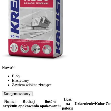
Nowość
Biały
Elastyczny
Zawiera włókna zbrojące
Dostępne warianty
Ilość
Numer
Rodzaj
Ilość w
na
Uziarnienie/Kolor
Zu
artykułu
opakowania
opakowaniu
palecie