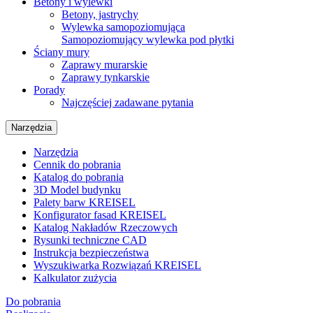
Betony i wylewki
Betony, jastrychy
Wylewka samopoziomująca
Samopoziomujący wylewka pod płytki
Ściany mury
Zaprawy murarskie
Zaprawy tynkarskie
Porady
Najczęściej zadawane pytania
Narzędzia
Narzędzia
Cennik do pobrania
Katalog do pobrania
3D Model budynku
Palety barw KREISEL
Konfigurator fasad KREISEL
Katalog Nakładów Rzeczowych
Rysunki techniczne CAD
Instrukcja bezpieczeństwa
Wyszukiwarka Rozwiązań KREISEL
Kalkulator zużycia
Do pobrania