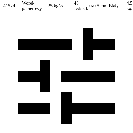
Worek
48
4,5
41524
25 kg/szt
0-0,5 mm Biały
papierowy
Jed/pal.
kg