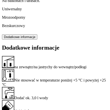
Na balkonach i tarasach.
Uniwersalny
Mrozoodporny
Bezskurczowy
Dodatkowe informacje
Dodatkowe informacje
na zewnątrz/na jastrychy do wewnątrz/podłogi
Nie stosować w temperaturze poniżej +5 °C i powyżej +25
°C
Dodać ok. 3,0 l wody