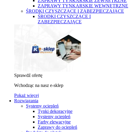
ZAPRAWY TYNKARSKIE ZEWNĘTRZNE
ZAPRAWY TYNKARSKIE WEWNĘTRZNE
ŚRODKI CZYSZCZĄCE I ZABEZPIECZAJĄCE
ŚRODKI CZYSZCZĄCE I
ZABEZPIECZAJĄCE
Sprawdź ofertę
Wchodząc na nasz e-sklep
Pokaż więcej
Rozwiązania
Systemy ociepleń
Tynki dekoracyjne
Systemy ociepleń
Farby elewacyjne
Zaprawy do ociepleń