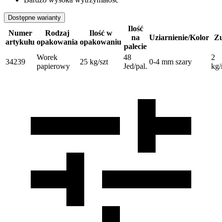
Dostępne warianty
Ilość
Numer
Rodzaj
Ilość w
na
Uziarnienie/Kolor
Zu
artykułu
opakowania
opakowaniu
palecie
Worek
48
2
34239
25 kg/szt
0-4 mm szary
papierowy
Jed/pal.
kg