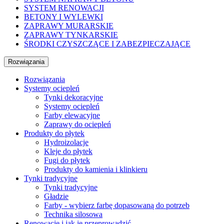
SYSTEM RENOWACJI
BETONY I WYLEWKI
ZAPRAWY MURARSKIE
ZAPRAWY TYNKARSKIE
ŚRODKI CZYSZCZĄCE I ZABEZPIECZAJĄCE
Rozwiązania
Rozwiązania
Systemy ociepleń
Tynki dekoracyjne
Systemy ociepleń
Farby elewacyjne
Zaprawy do ociepleń
Produkty do płytek
Hydroizolacje
Kleje do płytek
Fugi do płytek
Produkty do kamienia i klinkieru
Tynki tradycyjne
Tynki tradycyjne
Gładzie
Farby - wybierz farbę dopasowaną do potrzeb
Technika silosowa
Renowacje i jak je przeprowadzić