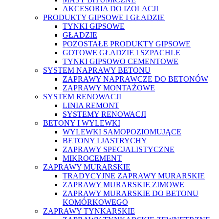
AKCESORIA DO IZOLACJI
PRODUKTY GIPSOWE I GŁADZIE
TYNKI GIPSOWE
GŁADZIE
POZOSTAŁE PRODUKTY GIPSOWE
GOTOWE GŁADZIE I SZPACHLE
TYNKI GIPSOWO CEMENTOWE
SYSTEM NAPRAWY BETONU
ZAPRAWY NAPRAWCZE DO BETONÓW
ZAPRAWY MONTAŻOWE
SYSTEM RENOWACJI
LINIA REMONT
SYSTEMY RENOWACJI
BETONY I WYLEWKI
WYLEWKI SAMOPOZIOMUJĄCE
BETONY I JASTRYCHY
ZAPRAWY SPECJALISTYCZNE
MIKROCEMENT
ZAPRAWY MURARSKIE
TRADYCYJNE ZAPRAWY MURARSKIE
ZAPRAWY MURARSKIE ZIMOWE
ZAPRAWY MURARSKIE DO BETONU
KOMÓRKOWEGO
ZAPRAWY TYNKARSKIE