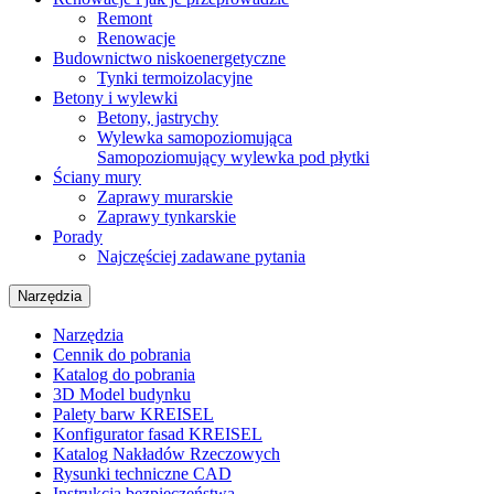
Remont
Renowacje
Budownictwo niskoenergetyczne
Tynki termoizolacyjne
Betony i wylewki
Betony, jastrychy
Wylewka samopoziomująca
Samopoziomujący wylewka pod płytki
Ściany mury
Zaprawy murarskie
Zaprawy tynkarskie
Porady
Najczęściej zadawane pytania
Narzędzia
Narzędzia
Cennik do pobrania
Katalog do pobrania
3D Model budynku
Palety barw KREISEL
Konfigurator fasad KREISEL
Katalog Nakładów Rzeczowych
Rysunki techniczne CAD
Instrukcja bezpieczeństwa