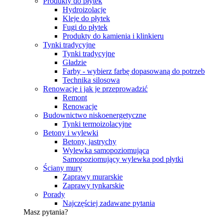
Produkty do płytek
Hydroizolacje
Kleje do płytek
Fugi do płytek
Produkty do kamienia i klinkieru
Tynki tradycyjne
Tynki tradycyjne
Gładzie
Farby - wybierz farbę dopasowaną do potrzeb
Technika silosowa
Renowacje i jak je przeprowadzić
Remont
Renowacje
Budownictwo niskoenergetyczne
Tynki termoizolacyjne
Betony i wylewki
Betony, jastrychy
Wylewka samopoziomująca
Samopoziomujący wylewka pod płytki
Ściany mury
Zaprawy murarskie
Zaprawy tynkarskie
Porady
Najczęściej zadawane pytania
Masz pytania?