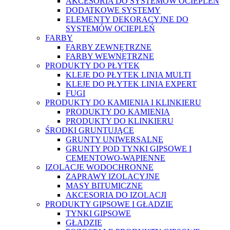
AKCESORIA DO SYSTEMÓW OCIEPLEŃ
DODATKOWE SYSTEMY
ELEMENTY DEKORACYJNE DO
SYSTEMÓW OCIEPLEŃ
FARBY
FARBY ZEWNĘTRZNE
FARBY WEWNĘTRZNE
PRODUKTY DO PŁYTEK
KLEJE DO PŁYTEK LINIA MULTI
KLEJE DO PŁYTEK LINIA EXPERT
FUGI
PRODUKTY DO KAMIENIA I KLINKIERU
PRODUKTY DO KAMIENIA
PRODUKTY DO KLINKIERU
ŚRODKI GRUNTUJĄCE
GRUNTY UNIWERSALNE
GRUNTY POD TYNKI GIPSOWE I
CEMENTOWO-WAPIENNE
IZOLACJE WODOCHRONNE
ZAPRAWY IZOLACYJNE
MASY BITUMICZNE
AKCESORIA DO IZOLACJI
PRODUKTY GIPSOWE I GŁADZIE
TYNKI GIPSOWE
GŁADZIE