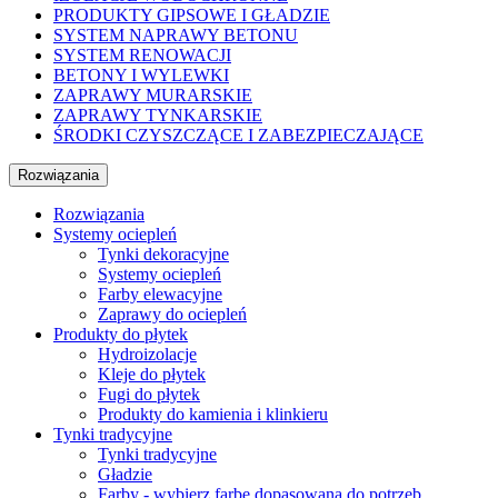
PRODUKTY GIPSOWE I GŁADZIE
SYSTEM NAPRAWY BETONU
SYSTEM RENOWACJI
BETONY I WYLEWKI
ZAPRAWY MURARSKIE
ZAPRAWY TYNKARSKIE
ŚRODKI CZYSZCZĄCE I ZABEZPIECZAJĄCE
Rozwiązania
Rozwiązania
Systemy ociepleń
Tynki dekoracyjne
Systemy ociepleń
Farby elewacyjne
Zaprawy do ociepleń
Produkty do płytek
Hydroizolacje
Kleje do płytek
Fugi do płytek
Produkty do kamienia i klinkieru
Tynki tradycyjne
Tynki tradycyjne
Gładzie
Farby - wybierz farbę dopasowaną do potrzeb