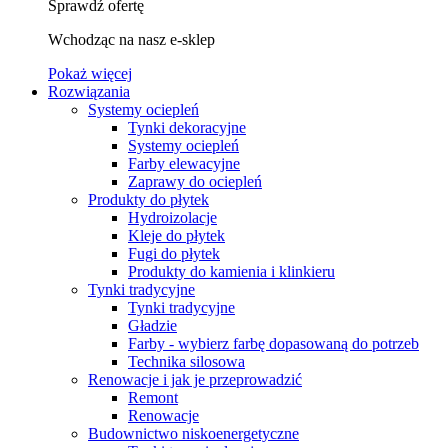
Sprawdź ofertę
Wchodząc na nasz e-sklep
Pokaż więcej
Rozwiązania
Systemy ociepleń
Tynki dekoracyjne
Systemy ociepleń
Farby elewacyjne
Zaprawy do ociepleń
Produkty do płytek
Hydroizolacje
Kleje do płytek
Fugi do płytek
Produkty do kamienia i klinkieru
Tynki tradycyjne
Tynki tradycyjne
Gładzie
Farby - wybierz farbę dopasowaną do potrzeb
Technika silosowa
Renowacje i jak je przeprowadzić
Remont
Renowacje
Budownictwo niskoenergetyczne