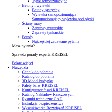
Tynki termoizolacyjne
Betony i wylewki
Betony, jastrychy
Wylewka samopoziomująca
Samopoziomujący wylewka pod płytki
Ściany mury
Zaprawy murarskie
Zaprawy tynkarskie
Porady
Najczęściej zadawane pytania
Masz pytania?
Sprawdź porady experta KREISEL
Pokaż więcej
Narzędzia
Cennik do pobrania
Katalog do pobrania
3D Model budynku
Palety barw KREISEL
Konfigurator fasad KREISEL
Katalog Nakładów Rzeczowych
Rysunki techniczne CAD
Instrukcja bezpieczeństwa
Wyszukiwarka Rozwiązań KREISEL