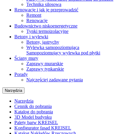
Technika silosowa
Renowacje i jak je przeprowadzić
Remont
Renowacje
Budownictwo niskoenergetyczne
Tynki termoizolacyjne
Betony i wylewki
Betony, jastrychy
Wylewka samopoziomująca
Samopoziomujący wylewka pod płytki
Ściany mury
Zaprawy murarskie
Zaprawy tynkarskie
Porady
Najczęściej zadawane pytania
Narzędzia
Narzędzia
Cennik do pobrania
Katalog do pobrania
3D Model budynku
Palety barw KREISEL
Konfigurator fasad KREISEL
Katalog Nakładów Rzeczowych