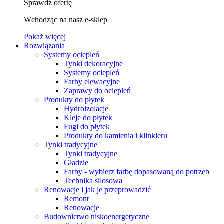
Sprawdź ofertę
Wchodząc na nasz e-sklep
Pokaż więcej
Rozwiązania
Systemy ociepleń
Tynki dekoracyjne
Systemy ociepleń
Farby elewacyjne
Zaprawy do ociepleń
Produkty do płytek
Hydroizolacje
Kleje do płytek
Fugi do płytek
Produkty do kamienia i klinkieru
Tynki tradycyjne
Tynki tradycyjne
Gładzie
Farby - wybierz farbę dopasowaną do potrzeb
Technika silosowa
Renowacje i jak je przeprowadzić
Remont
Renowacje
Budownictwo niskoenergetyczne