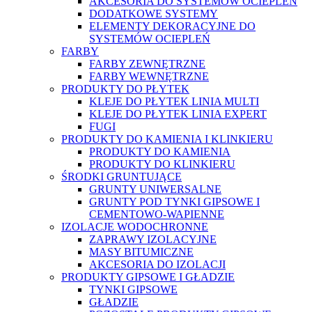
AKCESORIA DO SYSTEMÓW OCIEPLEŃ
DODATKOWE SYSTEMY
ELEMENTY DEKORACYJNE DO
SYSTEMÓW OCIEPLEŃ
FARBY
FARBY ZEWNĘTRZNE
FARBY WEWNĘTRZNE
PRODUKTY DO PŁYTEK
KLEJE DO PŁYTEK LINIA MULTI
KLEJE DO PŁYTEK LINIA EXPERT
FUGI
PRODUKTY DO KAMIENIA I KLINKIERU
PRODUKTY DO KAMIENIA
PRODUKTY DO KLINKIERU
ŚRODKI GRUNTUJĄCE
GRUNTY UNIWERSALNE
GRUNTY POD TYNKI GIPSOWE I
CEMENTOWO-WAPIENNE
IZOLACJE WODOCHRONNE
ZAPRAWY IZOLACYJNE
MASY BITUMICZNE
AKCESORIA DO IZOLACJI
PRODUKTY GIPSOWE I GŁADZIE
TYNKI GIPSOWE
GŁADZIE