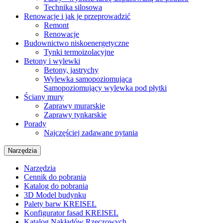
Technika silosowa
Renowacje i jak je przeprowadzić
Remont
Renowacje
Budownictwo niskoenergetyczne
Tynki termoizolacyjne
Betony i wylewki
Betony, jastrychy
Wylewka samopoziomująca
Samopoziomujący wylewka pod płytki
Ściany mury
Zaprawy murarskie
Zaprawy tynkarskie
Porady
Najczęściej zadawane pytania
Narzędzia
Narzędzia
Cennik do pobrania
Katalog do pobrania
3D Model budynku
Palety barw KREISEL
Konfigurator fasad KREISEL
Katalog Nakładów Rzeczowych