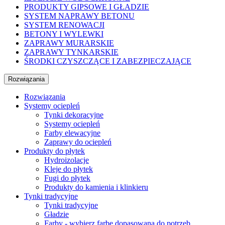
PRODUKTY GIPSOWE I GŁADZIE
SYSTEM NAPRAWY BETONU
SYSTEM RENOWACJI
BETONY I WYLEWKI
ZAPRAWY MURARSKIE
ZAPRAWY TYNKARSKIE
ŚRODKI CZYSZCZĄCE I ZABEZPIECZAJĄCE
Rozwiązania
Rozwiązania
Systemy ociepleń
Tynki dekoracyjne
Systemy ociepleń
Farby elewacyjne
Zaprawy do ociepleń
Produkty do płytek
Hydroizolacje
Kleje do płytek
Fugi do płytek
Produkty do kamienia i klinkieru
Tynki tradycyjne
Tynki tradycyjne
Gładzie
Farby - wybierz farbę dopasowaną do potrzeb