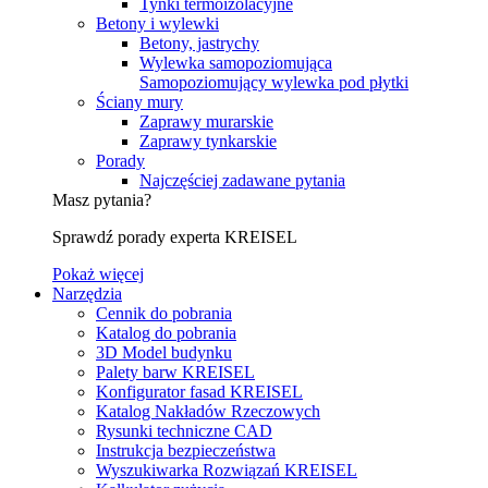
Tynki termoizolacyjne
Betony i wylewki
Betony, jastrychy
Wylewka samopoziomująca
Samopoziomujący wylewka pod płytki
Ściany mury
Zaprawy murarskie
Zaprawy tynkarskie
Porady
Najczęściej zadawane pytania
Masz pytania?
Sprawdź porady experta KREISEL
Pokaż więcej
Narzędzia
Cennik do pobrania
Katalog do pobrania
3D Model budynku
Palety barw KREISEL
Konfigurator fasad KREISEL
Katalog Nakładów Rzeczowych
Rysunki techniczne CAD
Instrukcja bezpieczeństwa
Wyszukiwarka Rozwiązań KREISEL