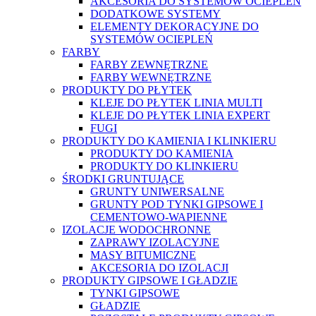
AKCESORIA DO SYSTEMÓW OCIEPLEŃ
DODATKOWE SYSTEMY
ELEMENTY DEKORACYJNE DO
SYSTEMÓW OCIEPLEŃ
FARBY
FARBY ZEWNĘTRZNE
FARBY WEWNĘTRZNE
PRODUKTY DO PŁYTEK
KLEJE DO PŁYTEK LINIA MULTI
KLEJE DO PŁYTEK LINIA EXPERT
FUGI
PRODUKTY DO KAMIENIA I KLINKIERU
PRODUKTY DO KAMIENIA
PRODUKTY DO KLINKIERU
ŚRODKI GRUNTUJĄCE
GRUNTY UNIWERSALNE
GRUNTY POD TYNKI GIPSOWE I
CEMENTOWO-WAPIENNE
IZOLACJE WODOCHRONNE
ZAPRAWY IZOLACYJNE
MASY BITUMICZNE
AKCESORIA DO IZOLACJI
PRODUKTY GIPSOWE I GŁADZIE
TYNKI GIPSOWE
GŁADZIE