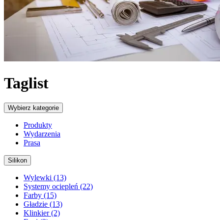
Taglist
Wybierz kategorie
Produkty
Wydarzenia
Prasa
Silikon
Wylewki (13)
Systemy ociepleń (22)
Farby (15)
Gładzie (13)
Klinkier (2)