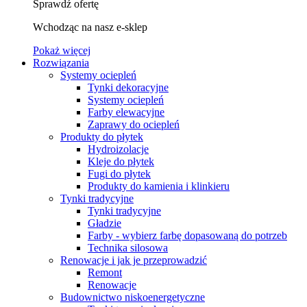
Sprawdź ofertę
Wchodząc na nasz e-sklep
Pokaż więcej
Rozwiązania
Systemy ociepleń
Tynki dekoracyjne
Systemy ociepleń
Farby elewacyjne
Zaprawy do ociepleń
Produkty do płytek
Hydroizolacje
Kleje do płytek
Fugi do płytek
Produkty do kamienia i klinkieru
Tynki tradycyjne
Tynki tradycyjne
Gładzie
Farby - wybierz farbę dopasowaną do potrzeb
Technika silosowa
Renowacje i jak je przeprowadzić
Remont
Renowacje
Budownictwo niskoenergetyczne