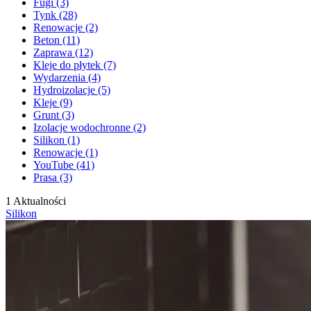
Fugi (3)
Tynk (28)
Renowacje (2)
Beton (11)
Zaprawa (12)
Kleje do płytek (7)
Wydarzenia (4)
Hydroizolacje (5)
Kleje (9)
Grunt (3)
Izolacje wodochronne (2)
Silikon (1)
Renowacje (1)
YouTube (41)
Prasa (3)
1 Aktualności
Silikon