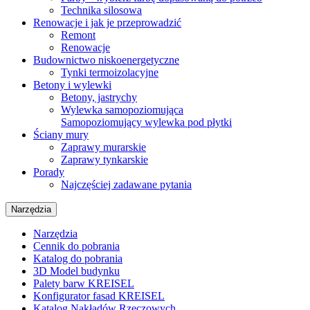
Technika silosowa
Renowacje i jak je przeprowadzić
Remont
Renowacje
Budownictwo niskoenergetyczne
Tynki termoizolacyjne
Betony i wylewki
Betony, jastrychy
Wylewka samopoziomująca
Samopoziomujący wylewka pod płytki
Ściany mury
Zaprawy murarskie
Zaprawy tynkarskie
Porady
Najczęściej zadawane pytania
Narzędzia
Narzędzia
Cennik do pobrania
Katalog do pobrania
3D Model budynku
Palety barw KREISEL
Konfigurator fasad KREISEL
Katalog Nakładów Rzeczowych