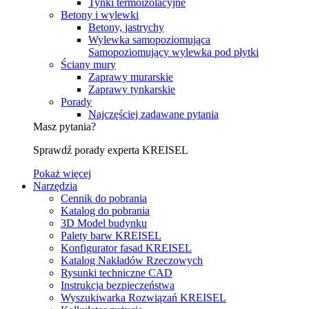
Tynki termoizolacyjne
Betony i wylewki
Betony, jastrychy
Wylewka samopoziomująca
Samopoziomujący wylewka pod płytki
Ściany mury
Zaprawy murarskie
Zaprawy tynkarskie
Porady
Najczęściej zadawane pytania
Masz pytania?
Sprawdź porady experta KREISEL
Pokaż więcej
Narzędzia
Cennik do pobrania
Katalog do pobrania
3D Model budynku
Palety barw KREISEL
Konfigurator fasad KREISEL
Katalog Nakładów Rzeczowych
Rysunki techniczne CAD
Instrukcja bezpieczeństwa
Wyszukiwarka Rozwiązań KREISEL