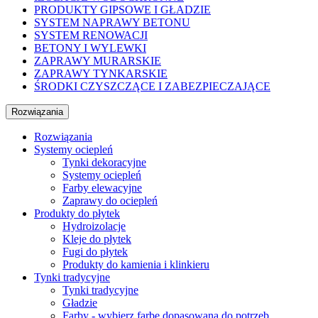
PRODUKTY GIPSOWE I GŁADZIE
SYSTEM NAPRAWY BETONU
SYSTEM RENOWACJI
BETONY I WYLEWKI
ZAPRAWY MURARSKIE
ZAPRAWY TYNKARSKIE
ŚRODKI CZYSZCZĄCE I ZABEZPIECZAJĄCE
Rozwiązania
Rozwiązania
Systemy ociepleń
Tynki dekoracyjne
Systemy ociepleń
Farby elewacyjne
Zaprawy do ociepleń
Produkty do płytek
Hydroizolacje
Kleje do płytek
Fugi do płytek
Produkty do kamienia i klinkieru
Tynki tradycyjne
Tynki tradycyjne
Gładzie
Farby - wybierz farbę dopasowaną do potrzeb