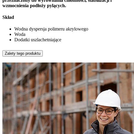
przeznaczony do wyrównania chłonności, stabilizacji i
wzmocnienia podłoży pylących.
Skład
Wodna dyspersja polimeru akrylowego
Woda
Dodatki uszlachetniające
Zalety tego produktu