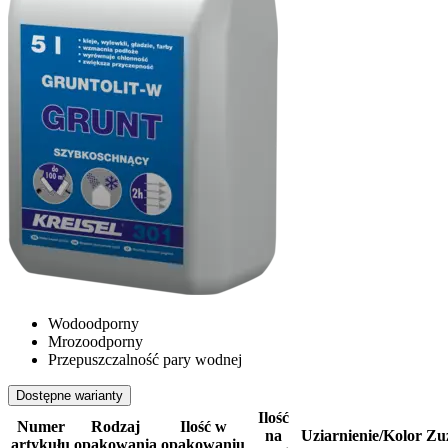
Wodoodporny
Mrozoodporny
Przepuszczalność pary wodnej
Dostępne warianty
Ilość
Numer
Rodzaj
Ilość w
na
Uziarnienie/Kolor
Zu
artykułu
opakowania
opakowaniu