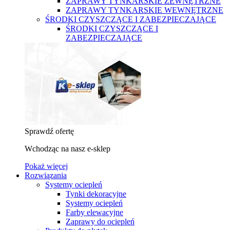
ZAPRAWY TYNKARSKIE ZEWNĘTRZNE
ZAPRAWY TYNKARSKIE WEWNĘTRZNE
ŚRODKI CZYSZCZĄCE I ZABEZPIECZAJĄCE
ŚRODKI CZYSZCZĄCE I
ZABEZPIECZAJĄCE
Sprawdź ofertę
Wchodząc na nasz e-sklep
Pokaż więcej
Rozwiązania
Systemy ociepleń
Tynki dekoracyjne
Systemy ociepleń
Farby elewacyjne
Zaprawy do ociepleń