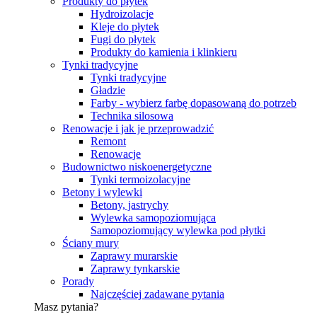
Produkty do płytek
Hydroizolacje
Kleje do płytek
Fugi do płytek
Produkty do kamienia i klinkieru
Tynki tradycyjne
Tynki tradycyjne
Gładzie
Farby - wybierz farbę dopasowaną do potrzeb
Technika silosowa
Renowacje i jak je przeprowadzić
Remont
Renowacje
Budownictwo niskoenergetyczne
Tynki termoizolacyjne
Betony i wylewki
Betony, jastrychy
Wylewka samopoziomująca
Samopoziomujący wylewka pod płytki
Ściany mury
Zaprawy murarskie
Zaprawy tynkarskie
Porady
Najczęściej zadawane pytania
Masz pytania?