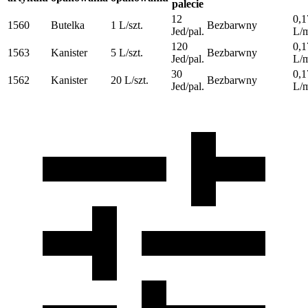
palecie
12
0,1
1560
Butelka
1 L/szt.
Bezbarwny
Jed/pal.
L/
120
0,1
1563
Kanister
5 L/szt.
Bezbarwny
Jed/pal.
L/
30
0,1
1562
Kanister
20 L/szt.
Bezbarwny
Jed/pal.
L/