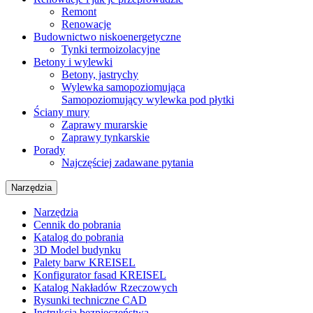
Remont
Renowacje
Budownictwo niskoenergetyczne
Tynki termoizolacyjne
Betony i wylewki
Betony, jastrychy
Wylewka samopoziomująca
Samopoziomujący wylewka pod płytki
Ściany mury
Zaprawy murarskie
Zaprawy tynkarskie
Porady
Najczęściej zadawane pytania
Narzędzia
Narzędzia
Cennik do pobrania
Katalog do pobrania
3D Model budynku
Palety barw KREISEL
Konfigurator fasad KREISEL
Katalog Nakładów Rzeczowych
Rysunki techniczne CAD
Instrukcja bezpieczeństwa