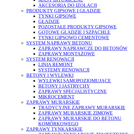
AKCESORIA DO IZOLACJI
PRODUKTY GIPSOWE I GŁADZIE
TYNKI GIPSOWE
GŁADZIE
POZOSTAŁE PRODUKTY GIPSOWE
GOTOWE GŁADZIE I SZPACHLE
TYNKI GIPSOWO CEMENTOWE
SYSTEM NAPRAWY BETONU
ZAPRAWY NAPRAWCZE DO BETONÓW
ZAPRAWY MONTAŻOWE
SYSTEM RENOWACJI
LINIA REMONT
SYSTEMY RENOWACJI
BETONY I WYLEWKI
WYLEWKI SAMOPOZIOMUJĄCE
BETONY I JASTRYCHY
ZAPRAWY SPECJALISTYCZNE
MIKROCEMENT
ZAPRAWY MURARSKIE
TRADYCYJNE ZAPRAWY MURARSKIE
ZAPRAWY MURARSKIE ZIMOWE
ZAPRAWY MURARSKIE DO BETONU
KOMÓRKOWEGO
ZAPRAWY TYNKARSKIE