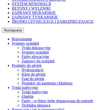
SYSTEM RENOWACJI
BETONY I WYLEWKI
ZAPRAWY MURARSKIE
ZAPRAWY TYNKARSKIE
ŚRODKI CZYSZCZĄCE I ZABEZPIECZAJĄCE
Rozwiązania
Rozwiązania
Systemy ociepleń
Tynki dekoracyjne
Systemy ociepleń
Farby elewacyjne
Zaprawy do ociepleń
Produkty do płytek
Hydroizolacje
Kleje do płytek
Fugi do płytek
Produkty do kamienia i klinkieru
Tynki tradycyjne
Tynki tradycyjne
Gładzie
Farby - wybierz farbę dopasowaną do potrzeb
Technika silosowa
Renowacje i jak je przeprowadzić