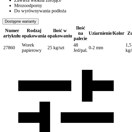
Zawiera włókna zbrojące
Mrozoodporny
Do wyrównywania podłoża
Dostępne warianty
Ilość
Numer
Rodzaj
Ilość w
na
Uziarnienie/Kolor
Zu
artykułu
opakowania
opakowaniu
palecie
Worek
48
1,5
27860
25 kg/szt
0-2 mm
papierowy
Jed/pal.
kg