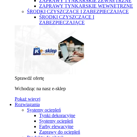
ZAPRAWY TYNKARSKIE ZEWNĘTRZNE
ZAPRAWY TYNKARSKIE WEWNĘTRZNE
ŚRODKI CZYSZCZĄCE I ZABEZPIECZAJĄCE
ŚRODKI CZYSZCZĄCE I
ZABEZPIECZAJĄCE
Sprawdź ofertę
Wchodząc na nasz e-sklep
Pokaż więcej
Rozwiązania
Systemy ociepleń
Tynki dekoracyjne
Systemy ociepleń
Farby elewacyjne
Zaprawy do ociepleń