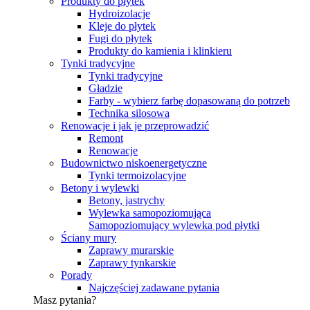
Produkty do płytek
Hydroizolacje
Kleje do płytek
Fugi do płytek
Produkty do kamienia i klinkieru
Tynki tradycyjne
Tynki tradycyjne
Gładzie
Farby - wybierz farbę dopasowaną do potrzeb
Technika silosowa
Renowacje i jak je przeprowadzić
Remont
Renowacje
Budownictwo niskoenergetyczne
Tynki termoizolacyjne
Betony i wylewki
Betony, jastrychy
Wylewka samopoziomująca
Samopoziomujący wylewka pod płytki
Ściany mury
Zaprawy murarskie
Zaprawy tynkarskie
Porady
Najczęściej zadawane pytania
Masz pytania?