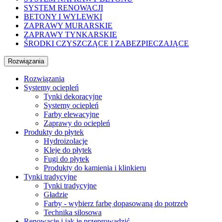
SYSTEM RENOWACJI
BETONY I WYLEWKI
ZAPRAWY MURARSKIE
ZAPRAWY TYNKARSKIE
ŚRODKI CZYSZCZĄCE I ZABEZPIECZAJĄCE
Rozwiązania
Rozwiązania
Systemy ociepleń
Tynki dekoracyjne
Systemy ociepleń
Farby elewacyjne
Zaprawy do ociepleń
Produkty do płytek
Hydroizolacje
Kleje do płytek
Fugi do płytek
Produkty do kamienia i klinkieru
Tynki tradycyjne
Tynki tradycyjne
Gładzie
Farby - wybierz farbę dopasowaną do potrzeb
Technika silosowa
Renowacje i jak je przeprowadzić