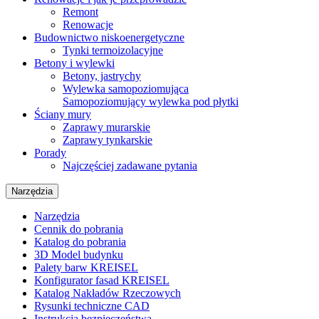
Remont
Renowacje
Budownictwo niskoenergetyczne
Tynki termoizolacyjne
Betony i wylewki
Betony, jastrychy
Wylewka samopoziomująca
Samopoziomujący wylewka pod płytki
Ściany mury
Zaprawy murarskie
Zaprawy tynkarskie
Porady
Najczęściej zadawane pytania
Narzędzia
Narzędzia
Cennik do pobrania
Katalog do pobrania
3D Model budynku
Palety barw KREISEL
Konfigurator fasad KREISEL
Katalog Nakładów Rzeczowych
Rysunki techniczne CAD
Instrukcja bezpieczeństwa