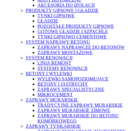
AKCESORIA DO IZOLACJI
PRODUKTY GIPSOWE I GŁADZIE
TYNKI GIPSOWE
GŁADZIE
POZOSTAŁE PRODUKTY GIPSOWE
GOTOWE GŁADZIE I SZPACHLE
TYNKI GIPSOWO CEMENTOWE
SYSTEM NAPRAWY BETONU
ZAPRAWY NAPRAWCZE DO BETONÓW
ZAPRAWY MONTAŻOWE
SYSTEM RENOWACJI
LINIA REMONT
SYSTEMY RENOWACJI
BETONY I WYLEWKI
WYLEWKI SAMOPOZIOMUJĄCE
BETONY I JASTRYCHY
ZAPRAWY SPECJALISTYCZNE
MIKROCEMENT
ZAPRAWY MURARSKIE
TRADYCYJNE ZAPRAWY MURARSKIE
ZAPRAWY MURARSKIE ZIMOWE
ZAPRAWY MURARSKIE DO BETONU
KOMÓRKOWEGO
ZAPRAWY TYNKARSKIE